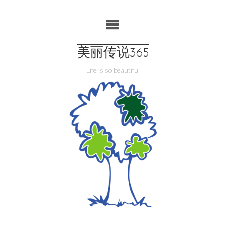
Skip
to
content
美丽传说365
Life is so beautiful