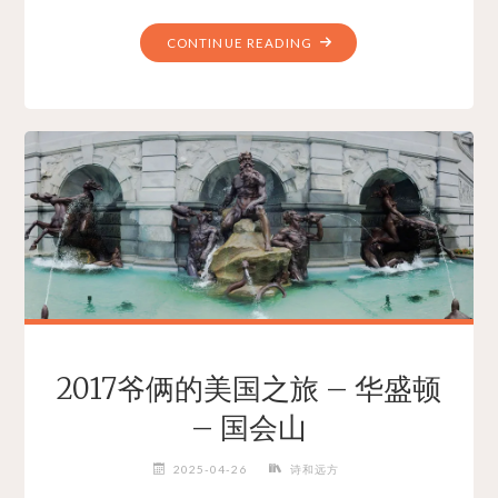
"2017
CONTINUE READING
爷
俩
的
美
国
之
旅
–
华
盛
顿
–
阿
2017爷俩的美国之旅 – 华盛顿
灵
– 国会山
顿
国
2025-04-26
诗和远方
家