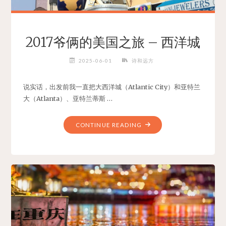
2017爷俩的美国之旅 – 西洋城
2025-06-01
诗和远方
说实话，出发前我一直把大西洋城（Atlantic City）和亚特兰
大（Atlanta）、亚特兰蒂斯 …
"2017
CONTINUE READING
爷
俩
的
美
国
之
旅
–