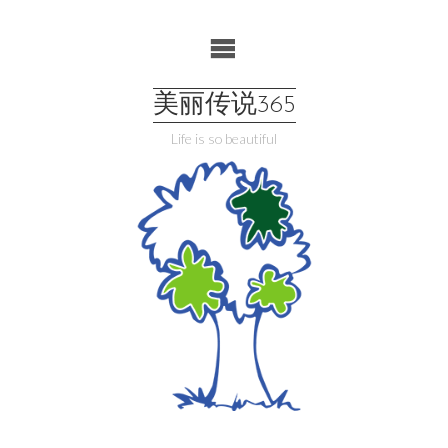
Skip
to
content
美丽传说365
Life is so beautiful