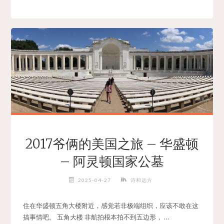
俩
的
美
国
之
旅
–
华
盛
顿
–
海
2017爷俩的美国之旅 – 华盛顿
洋
– 阿灵顿国家公墓
之
心"
2025-04-27
诗和远方
住在华盛顿五角大楼附近，感觉若非极端组织，应该不敢在这
搞事情吧。 五角大楼 非航拍根本拍不到五边形， …