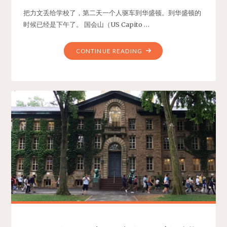
公
把力文丢给学校了，第二天一个人驱车到华盛顿。到华盛顿的
墓"
时候已经是下午了。 国会山（US Capito …
"2017
CONTINUE READING
爷
俩
的
美
国
之
旅
–
华
盛
顿
–
国
会
山"