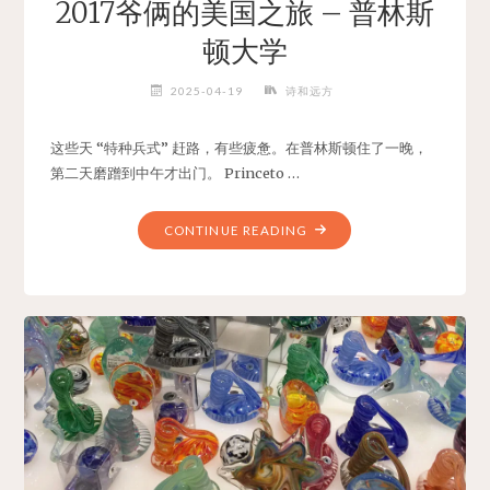
2017爷俩的美国之旅 – 普林斯
顿大学
2025-04-19
诗和远方
这些天 “特种兵式” 赶路，有些疲惫。在普林斯顿住了一晚，
第二天磨蹭到中午才出门。 Princeto …
"2017
CONTINUE READING
爷
俩
的
美
国
之
旅
–
普
林