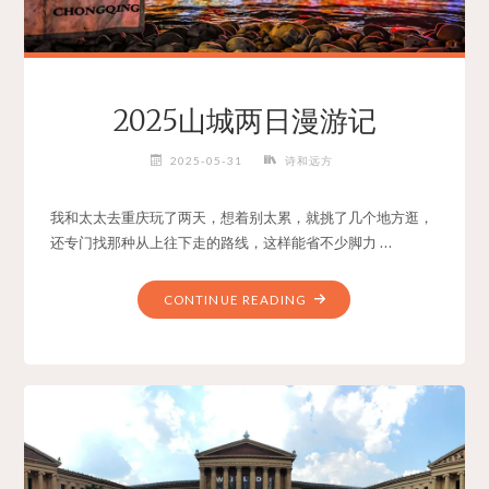
西
洋
城"
2025山城两日漫游记
2025-05-31
诗和远方
我和太太去重庆玩了两天，想着别太累，就挑了几个地方逛，
还专门找那种从上往下走的路线，这样能省不少脚力 …
"2025
CONTINUE READING
山
城
两
日
漫
游
记"