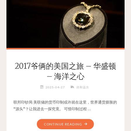
美
国
之
旅
–
LONGWOOD
GARDENS"
2017爷俩的美国之旅 – 华盛顿
– 海洋之心
2025-04-27
诗和远方
联邦印钞局 美联储的货币印制或许就在这里，世界通货膨胀的
“源头”？让我进去一探究竟。 可惜印制过程 …
"2017
CONTINUE READING
爷