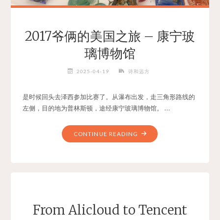
斯
顿
大
2017爷俩的美国之旅 – 康宁玻
学"
璃博物馆
2025-04-19
诗和远方
是时候回头去泽西参加比赛了。从瀑布出发，走三角形路线的
左侧，目的地为普林斯顿，途经康宁玻璃博物馆。 …
"2017
CONTINUE READING
爷
俩
的
美
国
之
From Alicloud to Tencent
旅