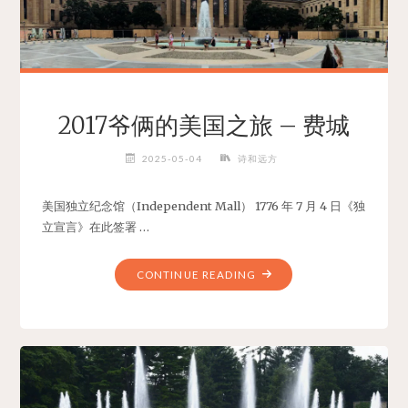
2017爷俩的美国之旅 – 费城
2025-05-04
诗和远方
美国独立纪念馆（Independent Mall） 1776 年 7 月 4 日《独
立宣言》在此签署 …
"2017
CONTINUE READING
爷
俩
的
美
国
之