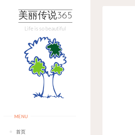
Skip
to
美丽传说365
content
Life is so beautiful
MENU
首页