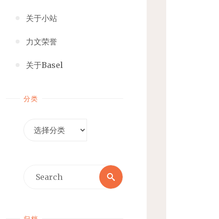
关于小站
力文荣誉
关于Basel
分类
分
类
Search
Search
for:
归档