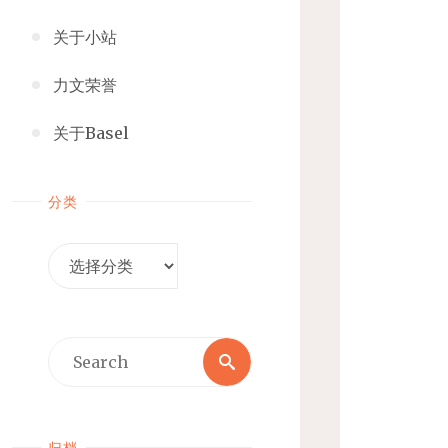
关于小站
力文荣誉
关于Basel
分类
分
类
Search
Search
for:
归档