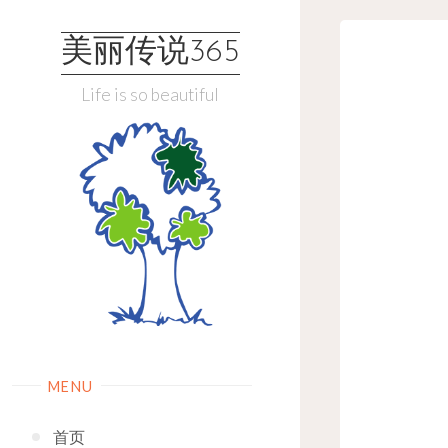
Skip
to
美丽传说365
content
Life is so beautiful
MENU
首页