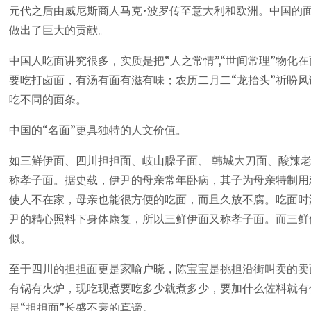
元代之后由威尼斯商人马克•波罗传至意大利和欧洲。中国的
做出了巨大的贡献。
中国人吃面讲究很多，实质是把“人之常情”,“世间常理”物
要吃打卤面，有汤有面有滋有味；农历二月二“龙抬头”祈盼
吃不同的面条。
中国的“名面”更具独特的人文价值。
如三鲜伊面、四川担担面、岐山臊子面、 韩城大刀面、酸辣
称孝子面。据史载，伊尹的母亲常年卧病，其子为母亲特制用
使人不在家，母亲也能很方便的吃面，而且久放不腐。吃面时
尹的精心照料下身体康复，所以三鲜伊面又称孝子面。而三鲜
似。
至于四川的担担面更是家喻户晓，陈宝宝是挑担沿街叫卖的卖
有锅有火炉，现吃现煮要吃多少就煮多少，要加什么佐料就有
是“担担面”长盛不衰的真谛。