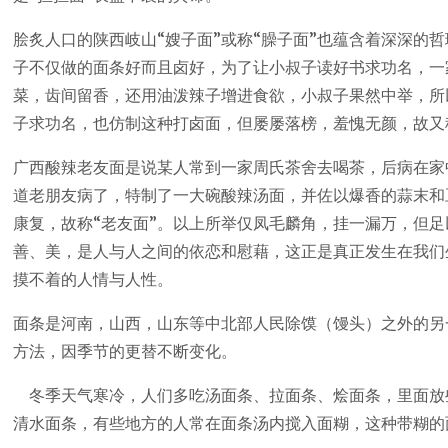
脍炙人口的陕西岐山“嫂子面”或称“臊子面”也蕴含着深深的
子不仅做的面条好而且卤好，为了让小叔子读好书求功名，一
菜，齿间留香，还用油泼辣子增进食欲，小叔子果然中举，所
子求功名，也仿制这种打卤面，但屡屡落榜，羞愧无颜，故又
广西酸辣老友面是说某人常到一家周氏茶舍去喝茶，后病在家
道老朋友病了，特制了一大碗酸辣汤面，并佐以爆香的蒜末和
康复，故称“老友面”。以上所举仅凤毛麟角，挂一漏万，但
善、美，是人与人之间的依恋和慰藉，这正是真正发生在我们
摸不着的人情与人性。
面条是河南，山西，山东等中北部人民除馍（馒头）之外的另
方法，因季节的更替不断变化。
冬季天气寒冷，人们多吃汤面条、拉面条、烩面条，里面放
清水面条，有些地方的人常在面条汤内搅入面糊，这种带糊的