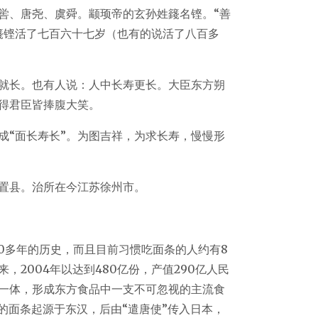
喾、唐尧、虞舜。颛顼帝的玄孙姓籛名铿。“善
籛铿活了七百六十七岁（也有的说活了八百多
就长。也有人说：人中长寿更长。大臣东方朔
得君臣皆捧腹大笑。
成“面长寿长”。为图吉祥，为求长寿，慢慢形
置县。治所在今江苏徐州市。
0多年的历史，而且目前习惯吃面条的人约有8
2004年以达到480亿份，产值290亿人民
一体，形成东方食品中一支不可忽视的主流食
的面条起源于东汉，后由“遣唐使”传入日本，