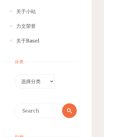
关于小站
力文荣誉
关于Basel
分类
分
类
Search
Search
for:
归档