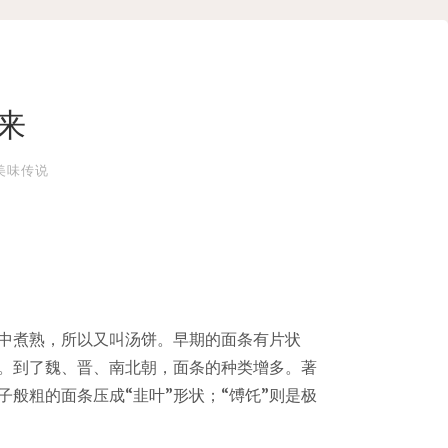
来
美味传说
”中煮熟，所以又叫汤饼。早期的面条有片状
。到了魏、晋、南北朝，面条的种类增多。著
子般粗的面条压成“韭叶”形状；“馎饦”则是极