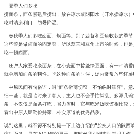
夏季人们多吃
捞面条，面条煮熟后捞出，放在凉水或阴阳水（开水掺凉水）
吃时清凉利口，防暑降温。
春秋季人们多吃卤面、炯面等。到了蒜苔和豆角收获的季节
这些菜是做卤面的固定菜，所以蒜苦和豆角上市的时候，也是
吃一顿卤面。
庄户人家爱吃杂面条，在小麦面中掺些绿豆面，有一种清香
就会增加面条的韧性。吃这种面条的时候，汤内常常放些红
中原民间有句俗语，叫“面条擀薄切窄，不怕临时添客”。意
细一些，就是临时来了客人，主人也不会手忙脚乱。多添几碗
条，不仅仅是面条好吃，省力省时，它与吃米饭吃馍相比较，
看出中原人民勤俭持家、朴实厚道的优秀品质。
说到这里，就不得不特别提一下上边介绍的“脍炙人口的陕西岐
这种面条，是在2002年的夏天，那时候我刚刚来到崇明工作