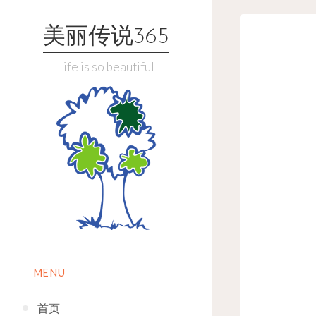
Skip
to
美丽传说365
content
Life is so beautiful
MENU
首页