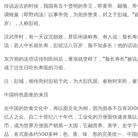
传说远古的时候，我国有五个贤明的帝王，即黄帝、颛顼、帝
调雉羹（即野鸡汤）以事帝尧，为尧所赞美，封之于彭城。”
岁），人称彭祖。
汉武帝时，有一天议完朝政，君臣闲谈称寿。有人说：脸长寿
说：若人中长就长寿，彭祖活八百岁，脸不知多长！他的话说
东方朔的这些话传到民间后，逐渐就变样了，“脸长寿长”被说
成了过生日吃长寿面的习俗。
注：彭城，相传尧封彭祖于此，为大彭氏国。春秋时宋邑，秦
中国特色面食的来历
在中国的饮食文化中，再以面文化为例，因为面条不仅有200
亿人之众。自二十世纪八十年代，工业化的方便面快速发展以来，
币，成为世界方便面产销第一大国，它融营养、美学、史学于
品，各式面条约500多种，色、香、味、形的完美统一。中国