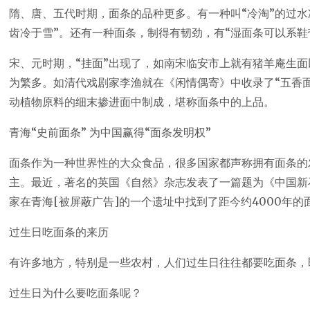
隋、唐、五代时期，面条的品种更多。有一种叫“冷淘”的过水
齿冷于雪”。还有一种面条，制得有韧劲，有“湿面条可以系鞋
宋、元时期，“挂面”出现了，如南宋临安市上就有猪羊庵生
为繁多。如清代戏剧家李渔就在《闲情偶寄》中收录了“五香面
动植物原料的细末掺进面中制成，堪称面条中的上品。
青海“史前面条” 为中国赢得“面条发明权”
面条作为一种世界性的大众食品，很多国家都声称拥有面条的
主。最近，著名的英国《自然》杂志发表了一篇题为《中国新
家在青海[被屏蔽广告]的一个遗址中找到了距今约4000年的
过生日吃面条的来历
有许多地方，特别是一些农村，人们过生日往往都要吃面条，即
过生日为什么要吃面条呢？