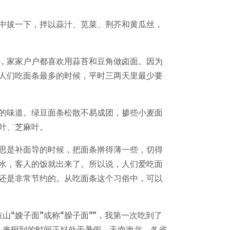
中拔一下，拌以蒜汁、苋菜、荆芥和黄瓜丝，
，家家户户都喜欢用蒜苔和豆角做卤面。因为
人们吃面条最多的时候，平时三两天里最少要
的味道。绿豆面条松散不易成团，掺些小麦面
薯叶、芝麻叶。
思是补面导的时候，把面条擀得薄一些，切得
水，客人的饭就出来了。所以说，人们爱吃面
还是非常节约的。从吃面条这个习俗中，可以
山“嫂子面”或称“臊子面””，我第一次吃到了
，来报到的时间正好处于暑假，天南海北，各省