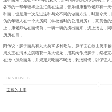
各市的一帮年轻毕业生汇集在这里，音乐组康雅玲老师有一天
种面，也是第一次见过这种与众不同的做面方法，时至今天，
仿的年轻人在一个大房间（学校当时的公用厨房），亮黄色的
上，康老师站在面锅前，一碗一碗的捞出面来，浇上汤去，同
历历在目，
附传说：臊子面共有九大类10多种吃法。臊子面在岐山历来被
周文王在渭水之滨猎获一条大蛟龙，用其肉作成臊子，祭祀完
在汤中加杂面条，并规定只吃面不喝汤，剩汤回锅，以保证人
PREVIOUS POST
面包的由来