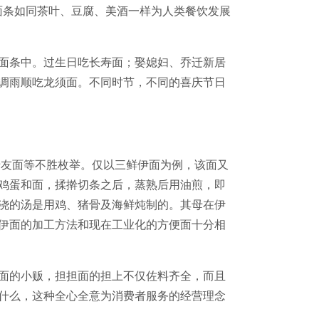
面条如同茶叶、豆腐、美酒一样为人类餐饮发展
化在面条中。过生日吃长寿面；娶媳妇、乔迁新居
风调雨顺吃龙须面。不同时节，不同的喜庆节日
老友面等不胜枚举。仅以三鲜伊面为例，该面又
鸡蛋和面，揉擀切条之后，蒸熟后用油煎，即
浇的汤是用鸡、猪骨及海鲜炖制的。其母在伊
伊面的加工方法和现在工业化的方便面十分相
面的小贩，担担面的担上不仅佐料齐全，而且
什么，这种全心全意为消费者服务的经营理念