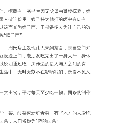
哲理。据载有一穷书生因无父母由哥嫂抚养，嫂
家人省吃俭用，嫂子特为他打的卤中有肉有
以该面誉为嫂子面。于是很多人为让自己的孩
称“臊子面”。
中，周氏店主发现此人未到茶舍，亲自登门知
豆豉送上门，老朋友吃完出了一身大汗，身体
足以说明通过吃，所传递的是人与人之间的真、
生活中，无时无刻不在影响我们，既看不见又
一大主食，平时每天至少吃一顿。面条的制作
些干菜、酸菜或新鲜青菜。有些地方的人爱吃
面条，人们俗称为“糊汤面条”。