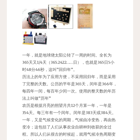
一年，就是地球绕太阳公转了一周的时间。全长为
365天又1/4天（365.2422……日），也就是365日5小
时48分46秒，这叫”回归年”。
历法上的年为了应用方便，不采用回归年，而是采用
了完整的天数。公历的平年是365天，闰年是366年，
每四年一闰，每百年少闰一次。使用的整天数的年历
法上叫做”历年”
农历是根据月亮的朔望月共12个月算一年，一年是
354天。每三年有一个闰年。闰年是383天或384天。
一年，又是气候变化的周期，气候由冷变热，再由热
变冷；这包括了人们从事农业自耕种到收获的全过
程。所以人们从很古的时候起，就用气候冷热周期变