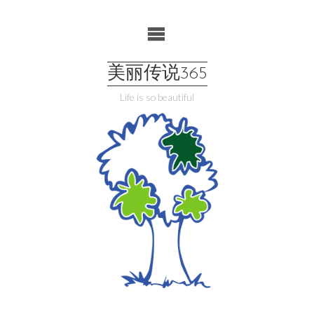
Skip
to
content
美丽传说365
Life is so beautiful