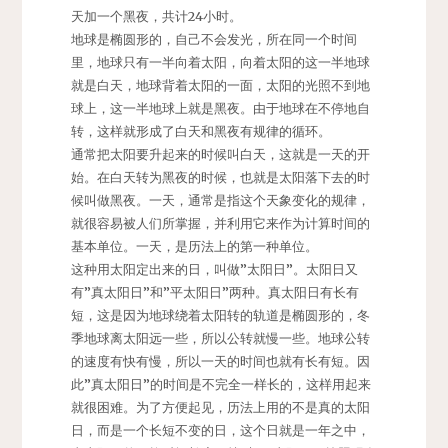
天加一个黑夜，共计24小时。
地球是椭圆形的，自己不会发光，所在同一个时间
里，地球只有一半向着太阳，向着太阳的这一半地球
就是白天，地球背着太阳的一面，太阳的光照不到地
球上，这一半地球上就是黑夜。由于地球在不停地自
转，这样就形成了白天和黑夜有规律的循环。
通常把太阳要升起来的时候叫白天，这就是一天的开
始。在白天转为黑夜的时候，也就是太阳落下去的时
候叫做黑夜。一天，通常是指这个天象变化的规律，
就很容易被人们所掌握，并利用它来作为计算时间的
基本单位。一天，是历法上的第一种单位。
这种用太阳定出来的日，叫做”太阳日”。太阳日又
有”真太阳日”和”平太阳日”两种。真太阳日有长有
短，这是因为地球绕着太阳转的轨道是椭圆形的，冬
季地球离太阳远一些，所以公转就慢一些。地球公转
的速度有快有慢，所以一天的时间也就有长有短。因
此”真太阳日”的时间是不完全一样长的，这样用起来
就很困难。为了方便起见，历法上用的不是真的太阳
日，而是一个长短不变的日，这个日就是一年之中，