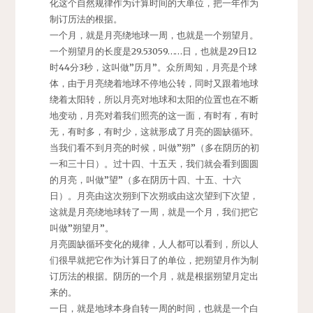
化这个自然规律作为计算时间的大单位，把一年作为
制订历法的根据。
一个月，就是月亮绕地球一周，也就是一个朔望月。
一个朔望月的长度是29.53059……日，也就是29日12
时44分3秒，这叫做”历月”。众所周知，月亮是个球
体，由于月亮绕着地球不停地公转，同时又跟着地球
绕着太阳转，所以月亮对地球和太阳的位置也在不断
地变动，月亮对着我们照亮的这一面，有时有，有时
无，有时多，有时少，这就形成了月亮的圆缺循环。
当我们看不到月亮的时候，叫做”朔”（多在阴历的初
一和三十日）。过十四、十五天，我们就会看到圆圆
的月亮，叫做”望”（多在阴历十四、十五、十六
日）。月亮由这次朔到下次朔或由这次望到下次望，
这就是月亮绕地球转了一周，就是一个月，我们把它
叫做”朔望月”。
月亮圆缺循环变化的规律，人人都可以看到，所以人
们很早就把它作为计算日了的单位，把朔望月作为制
订历法的根据。阴历的一个月，就是根据朔望月定出
来的。
一日，就是地球本身自转一周的时间，也就是一个白