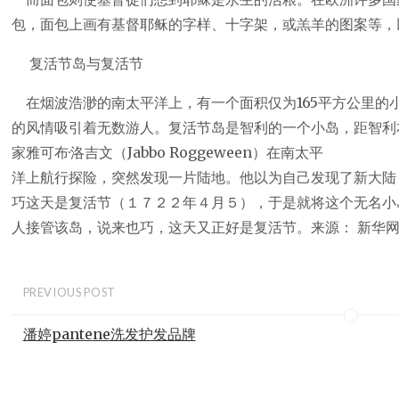
包，面包上画有基督耶稣的字样、十字架，或羔羊的图案等，
复活节岛与复活节
在烟波浩渺的南太平洋上，有一个面积仅为165平方公里的
的风情吸引着无数游人。复活节岛是智利的一个小岛，距智利本
家雅可布·洛吉文（Jabbo Roggeween）在南太平
洋上航行探险，突然发现一片陆地。他以为自己发现了新大陆
巧这天是复活节（１７２２年４月５），于是就将这个无名小
人接管该岛，说来也巧，这天又正好是复活节。来源： 新华
PREVIOUS POST
潘婷pantene洗发护发品牌