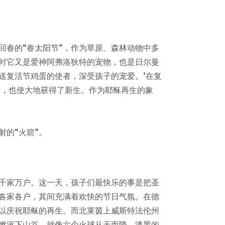
春的“春太阳节”，作为草原、森林动物中多
时它又是爱神阿弗洛狄特的宠物，也是日尔曼
送复活节鸡蛋的使者，深受孩子的宠爱。’在复
明，也使大地获得了新生。作为耶稣再生的象
的“火箭”。
千家万户。这一天，孩子们最快乐的事是把圣
各家各户，其间充满着欢快的节日气氛。在德
以庆祝耶稣的再生。而北莱茵上威斯特法伦州
燃滚下山谷，就像六个火球从天而降，漆黑的