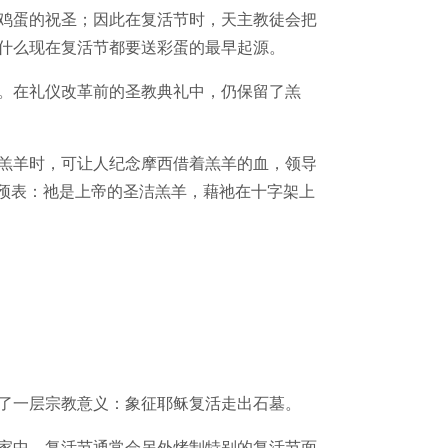
鸡蛋的祝圣；因此在复活节时，天主教徒会把
什么现在复活节都要送彩蛋的最早起源。
。在礼仪改革前的圣教典礼中，仍保留了羔
羔羊时，可让人纪念摩西借着羔羊的血，领导
的预表：祂是上帝的圣洁羔羊，藉祂在十字架上
了一层宗教意义：象征耶稣复活走出石墓。
家中，复活节通常会另外烤制特别的复活节面