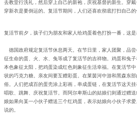
去教堂行洗礼，然后穿上自己的新袍，庆祝基督的新生。穿戴
穿新衣是要倒运的。复活节期间，人们还喜欢彻底打扫自己的
复活节前夕，孩子们为朋友和家人给鸡蛋着色打扮一番，这是
德国政府规定复活节休息两天。在节日里，家人团聚，品尝各
征生命的蛋、火、水、兔等成了复活节的吉祥物。鸡蛋和兔子
本色象征太阳，把鸡蛋染成红色则象征生活幸福。在复活节中
状的巧克力糖。亲友间要互赠彩蛋。在莱茵河中游和黑森东部
俗。人们把成百的蛋壳涂上彩画，串成蛋链，在复活节这天挂
唱歌、跳舞、庆祝复活节。而阿尔卑斯山的姑娘们则通过赠送
娘如果向某一小伙子赠送三个红鸡蛋，表示姑娘向小伙子求爱
说的。