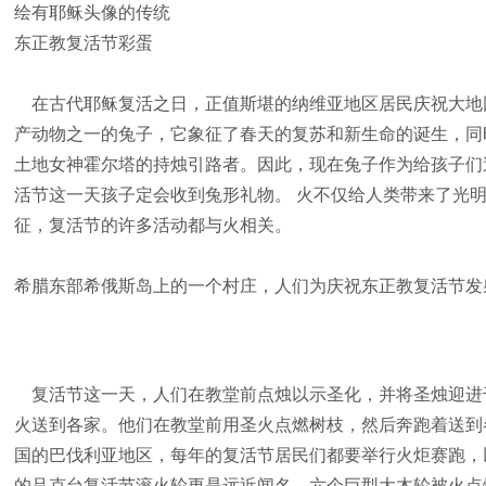
绘有耶稣头像的传统
东正教复活节彩蛋
在古代耶稣复活之日，正值斯堪的纳维亚地区居民庆祝大地回
产动物之一的兔子，它象征了春天的复苏和新生命的诞生，同
土地女神霍尔塔的持烛引路者。因此，现在兔子作为给孩子们
活节这一天孩子定会收到兔形礼物。 火不仅给人类带来了光
征，复活节的许多活动都与火相关。
希腊东部希俄斯岛上的一个村庄，人们为庆祝东正教复活节发射
复活节这一天，人们在教堂前点烛以示圣化，并将圣烛迎进
火送到各家。他们在教堂前用圣火点燃树枝，然后奔跑着送到
国的巴伐利亚地区，每年的复活节居民们都要举行火炬赛跑，
的吕克台复活节滚火轮更是远近闻名。六个巨型大木轮被火点