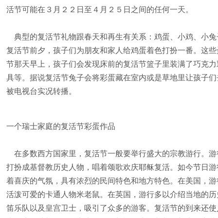
活节可能在３月２２日至４月２５日之间的任何一天。
典型的复活节礼物跟春天和再生有关系：鸡蛋、小鸡、小兔
复活节前夕，孩子们为朋友和家人给鸡蛋着色打扮一番。这些
节那天早上，孩子们会发现床前的复活节篮子里装满了巧克力
具等。据说复活节兔子会将彩蛋藏在室内或是草地里让孩子们
被电视台实况转播。
一个瑞士家庭的复活节彩蛋作品
在多数西方国家里，复活节一般要举行盛大的宗教游行。游
打扮成基督教历史人物，唱着颂歌欢庆耶稣复活。如今节日游
着喜庆的气氛，具有浓烈的民间特色和地方特色。在美国，游
活泼可爱的卡通人物米老鼠。在英国，游行多以介绍当地的历
笛乐队以及皇宫卫士，吸引了众多的游客。复活节的到来还使