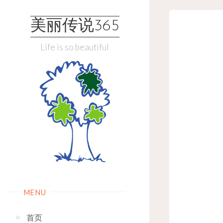
Skip
to
美丽传说365
content
Life is so beautiful
MENU
首页