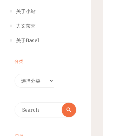
关于小站
力文荣誉
关于Basel
分类
分
类
Search
Search
for:
归档