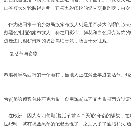
山谷被大火轮照得通明，它与五彩缤纷的焰火交相辉映，再次
作为德国惟一的少数民族索布族人则是用百骑大合唱的形式
戴黑色礼帽的索布族人，骑在用彩带、鲜花和白色贝壳装饰的
边走边用粗犷雄厚的嗓音高唱赞歌，场面十分壮观。
复活节与食物
希腊科孚岛西端的一个渔村，当地人正在烤全羊过复活节。烤
售货员给顾客包装巧克力蛋。食用鸡蛋或巧克力蛋是西方过复
在欧洲，因为有四旬期(复活节前４０天)的守斋的缘故，在
世纪时，就有祝圣羔羊的记载出现了，之后又多了油脂和火腿