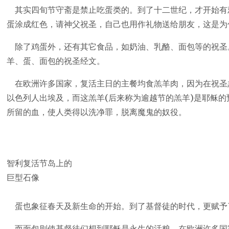
其实四旬节守斋是禁止吃蛋类的。到了十二世纪，才开始有
蛋涂成红色，请神父祝圣，自己也用作礼物送给朋友，这是为
除了鸡蛋外，还有其它食品，如奶油、乳酪、面包等的祝圣
羊、蛋、面包的祝圣经文。
在欧洲许多国家，复活主日的主餐均食羔羊肉，因为在祝圣
以色列人出埃及，而这羔羊(后来称为逾越节的羔羊)是耶稣
所留的血，使人类得以洗净罪，脱离魔鬼的奴役。
智利复活节岛上的
巨型石像
蛋也象征春天及新生命的开始。到了基督徒的时代，更赋予
而面包则使基督徒们想到耶稣是永生的活粮。在欧洲许多国