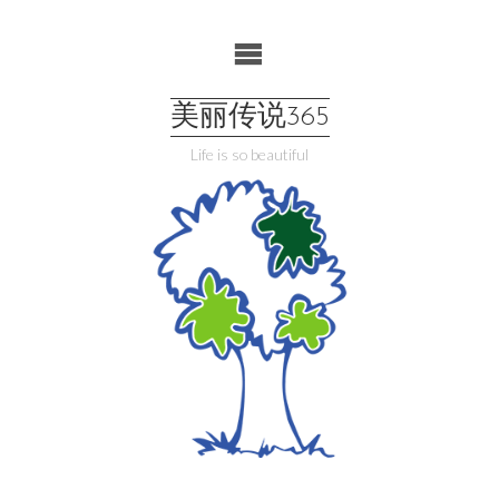
Skip
to
content
美丽传说365
Life is so beautiful