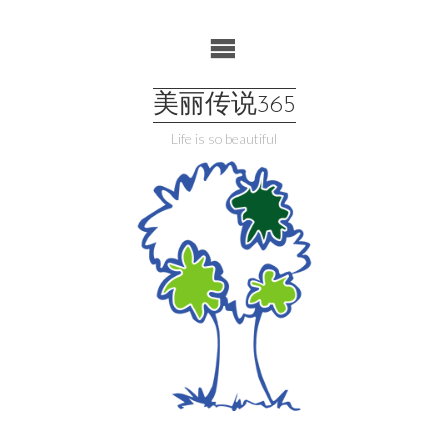
Skip
to
content
美丽传说365
Life is so beautiful