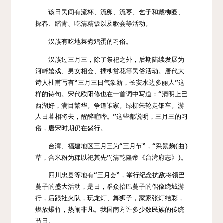
该日民间有流杯、流卵、流枣、乞子和戴柳圈、
探春、踏青、吃清精饭以及歌会等活动。
汉族有吃地菜煮鸡蛋的习俗。
汉族过三月三，除了祭祀之外，后期陆续发展为
河畔嬉戏、男女相会、插柳赏花等民俗活动。唐代大
诗人杜甫写有“三月三日气象新，长安水边多丽人”这
样的诗句。宋代欧阳修也在一首词中写道：“清明上巳
西湖好，满目繁华。争道谁家。绿柳朱轮走钿车。游
人日暮相将去，醒醉喧哗。”这些都说明，三月三的习
俗，唐宋时期仍在盛行。
台湾
、
福建
地区三月三为“三月节”，“采鼠麹(曲)
草，合米粉为粿以祀其先”(清
乾隆
帝《台湾府志》)。
四川
忠县等地有“三月会”，举行纪念抗敌将领
巴
蔓子
的盛大活动，是日，群众抬巴蔓子的偶像绕城游
行，后跟社火队，
玩龙灯
、
舞狮子
，家家
张灯结彩
，
燃放
爆竹
，热闹非凡。我国南方许多少数民族的传统
节日。