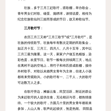
壮族
，多于三月三赶歌圩，搭歌棚，举办歌会，
青年男女们对歌、碰蛋、抛绣球，谈情说爱。相传为
纪念壮族歌仙
刘三姐
而形成的节日，故又称歌仙节。
三月歌圩节
：
农历三月三又称“三月三歌节”或“三月歌圩”，是
壮族的传统歌节。壮族每年有数次定期的民歌集会，
如正月十五、三月三、四月八、八月十五等，其中以
三月三最为隆重。这一天，家家户户做五色糯饭，染
彩色蛋，欢度节日。歌节一般每次持续两三天，地点
在离村不远的空地上，用竹子和布匹搭成歌棚，接待
外村歌手。对歌以未婚男女青年为主体，但老人小孩
都有来旁观助兴。小的歌圩有一、二千人，大的歌圩
可达数万人之多。
在歌圩旁边，摊贩云集，民贸活跃，附近的群众
为来赶歌圩的人提供住食，无论相识与否，都热情接
待。一个较大的歌圩，方圆几十里的男女青年都前来
参加，人山人海，歌声此起彼伏，煞是热闹。 田阳县