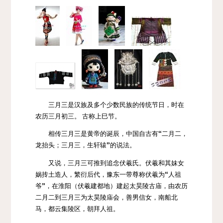
三月三是
汉族
及多个
少数民族
的传统节日，时在
农历三月初三。 古称
上巳节
。
相传三月三是黄帝的诞辰，中国自古有“二月二，
龙抬头；三月三，生轩辕”的说法。
又说，三月三可推到追念
伏羲氏
。
伏羲
和其妹
女
娲
抟土造人，繁衍后代，
豫东
一带尊称伏羲为“人祖
爷”，在
淮阳
（伏羲建都地）建起太昊陵古庙，由农历
二月二
到三月三为太昊陵庙会，善男信女，南船北
马，都云集陵区，朝拜人祖。