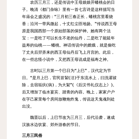
农历三月三，还是传说中
王母娘娘
开
蟠桃会
的日
子。晚清《都门杂咏》里有一首七言诗是这样描写当
年庙会之盛况的：“三月初三春正长，蟠桃宫里看烧
香；沿河一带风微起，十丈红尘匝地扬。”传说西王母
原是我国西部一个原始部落的保护神。她有两个法
宝：一是吃了可以
长生不老
的仙丹，二是吃了能
延年
益寿
的仙桃——
蟠桃
。神话传说中的
嫦娥
，就是偷吃
了丈夫
后羿
弄来的西王母仙丹后飞上月宫的。此后，
在一些
志怪小说
中，又把西王母说成是福寿之神。
古时以三月第一个巳日为“上巳”，汉代定为节
日。“是月上巳，官民皆絜(洁)于东流水上，曰洗濯祓
除，去宿垢疢(病)，为大絜”(《
后汉书
·礼仪志上》)。
后又增加了临水宴宾、
踏青
的内容。晚上，家家户户
在字己家里每个房间放鞭炮炸鬼，传说这天鬼魂到处
出没。
魏晋以后，上巳节改为三月三，后代沿袭，遂成
汉族水边饮宴、郊外游春的节日。
三月三民俗