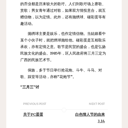
的乔业都是历来较大的歌圩。人们到歌圩场上赛歌、
赏歌；男女青年通过对歌，如果双方情投意合，就互
赠信物，以为定情。此外，还有抛绣球、碰彩蛋等有
趣活动。
抛绣球主要是娱乐，也作定情信物。当姑娘看中
某个小伙子时，就把绣球抛给他。碰彩蛋是互相取乐
承欢，亦有定情之意。歌节是民贸的盛会，也是弘扬
民族文化的盛会。1985年，区人民政府将三月三定为
广西的民族艺术节。
侗族
，多于节日举行抢花炮、斗牛、斗马、对
歌、踩堂等活动，亦称“花炮节”。
“三月三”讨
PREVIOUS POST
NEXT POST
关于PC蛋蛋
白色情人节的由来
3.14