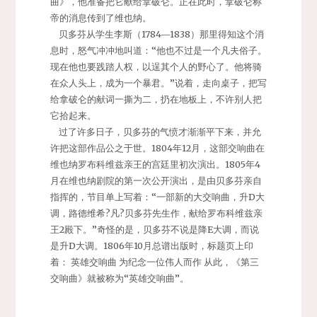
曲》，他准备把它献给拿破仑。正在此时，拿破仑称
帝的消息传到了维也纳。
贝多芬从学生李斯（1784—1838）那里得知这个消
息时，怒气冲冲地叫道：“他也不过是一个凡夫俗子。
现在他也要践踏人权，以逞其个人的野心了。他将骑
在众人头上，成为一个暴君。”说着，走向桌子，把写
给拿破仑的献词一撕为二，扔在地板上，不许别人把
它拾起来。
过了许多日子，贝多芬的气愤才渐渐平下来，并允
许把这部作品公之于世。1804年12月，这部交响曲在
维也纳罗布科维兹亲王的宫廷里初次演出。1805年4
月在维也纳剧院的第一次公开演出，是由贝多芬亲自
指挥的，节目单上写着：“一部新的大交响曲，升D大
调，路德维希?凡?贝多芬先生作，献给罗布科维兹亲
王2殿下。”奇怪的是，贝多芬不说是降E大调，而说
是升D大调。1806年10月总谱出版时，标题页上印
着： 英雄交响曲 为纪念一位伟人而作 从此，《第三
交响曲》就被称为“英雄交响曲”。