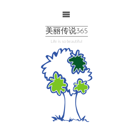
Skip
to
content
美丽传说365
Life is so beautiful