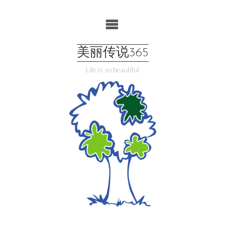
Skip
to
content
美丽传说365
Life is so beautiful