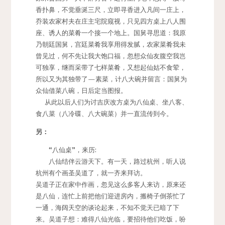
香扑鼻，不觉垂涎三尺，立即寻香进入凡间一庄上，
乔装农家村夫在庄主宅院窥视，只见四方桌上八人围
座、诱人的菜肴一个接一个地上。国舅寻思道：我原
乃朝廷国舅，宫廷菜肴我享用得发腻，农家菜肴我未
曾见过，何不先让我大饱口福，忽想众仙友腹空我岂
可独享，继而采带了七样菜肴，又想起仙姑不食荤，
所以又为其独带了—素菜，计八大碗并留言：国舅为
众仙借菜八碗，日后定当图报。
从此以后人们为讨吉庆改方桌为八仙桌、坐八客、
食八菜（八冷碟、八大碗菜）并一直流传到今。
另：
“八仙桌”，来历:
八仙结伴云游天下。有一天，路过杭州，听人说
杭州有个画圣吴道了，就一齐来拜访。
吴道子正在家中作画，忽见这么多客人来访，原来还
是八仙，连忙上前把他们迎进房内，搬椅子倒茶忙了
一通，海阔天空的谈论起来，不知不觉天已暗了下
来。吴道子想：难得八仙光临，要招待他们吃饭，吩