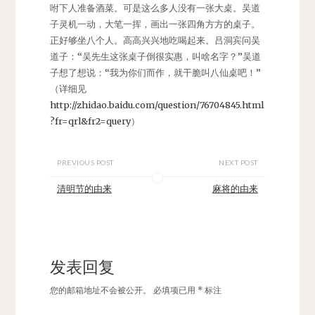
咐下人准备酒菜。可是这么多人没有一张大桌。吴道
子灵机一动，大笔一挥，画出一张四角方方的桌子。
正好够坐八个人。高高兴兴地吃喝起来。吕洞宾问吴
道子：“吴先生这张桌子倒很实惠，叫啥名字？”吴道
子想了想说：“我为你们而作，就干脆叫八仙桌吧！”
（详细见
http://zhidao.baidu.com/question/76704845.html
?fr=qrl&fr2=query
）
PREVIOUS POST
NEXT POST
清明节的由来
麻将的由来
发表回复
您的邮箱地址不会被公开。
必填项已用
*
标注