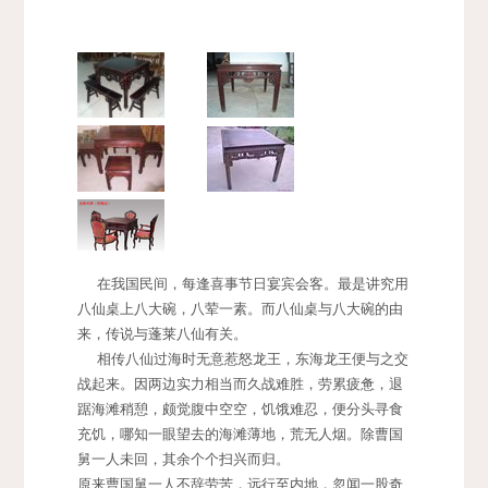
在我国民间，每逢喜事节日宴宾会客。最是讲究用
八仙桌上八大碗，八荤一素。而八仙桌与八大碗的由
来，传说与蓬莱八仙有关。
相传八仙过海时无意惹怒龙王，东海龙王便与之交
战起来。因两边实力相当而久战难胜，劳累疲惫，退
踞海滩稍憩，颇觉腹中空空，饥饿难忍，便分头寻食
充饥，哪知一眼望去的海滩薄地，荒无人烟。除曹国
舅一人未回，其余个个扫兴而归。
原来曹国舅一人不辞劳苦，远行至内地，忽闻一股奇