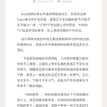
2009-03-30
品牌传说
Jooi品牌由来自丹麦的两姐妹创立，创意的品牌
Logo将古朴中见轻盈，凝重又不失流畅的隶书与西洋
文字融为一体，“j”和“i”状似两人背对而坐，中间的
“o”就是舒适的靠垫，给人感觉优雅而不失生动。
设计师将传统的中国元素丝缎刺绣等与简约的北欧
风格相结合，创造出件件风格独特的家具用品及生活
用品。
手感柔软细腻的丝质抱枕，几何形的图案以银色
丝线手工缝制，点缀其上带来金属的质感又平添生动
和贵气。蝴蝶提花缎与素色丝缎相间制成的靠垫雅致
宁静，再系上一根简洁的流苏又带来一丝秀气。它们
宜古宜今，宁静又不失大气，必能为平常的居家生活
带来不一般的感触。
一样的材质，一样的风格也体现在了手袋相册的
设计上。造型别致的瓶形包，丝线织就的圆形图案，
纤细的带子，曲线玲珑，成熟中带有一丝不经意的可