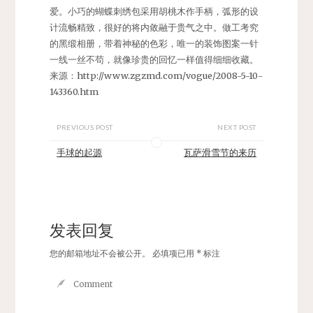
爱。小巧的蝴蝶刺绣包采用胡桃木作手柄，弧形的设
计流畅精致，很好的将内敛融于贵气之中。做工考究
的黑缎相册，带着神秘的色彩，唯一的装饰图案一针
一线一丝不苟，就像珍贵的回忆一样值得细细收藏。
来源：
http://www.zgzmd.com/vogue/2008-5-10-
143360.htm
PREVIOUS POST
NEXT POST
手球的起源
瓦萨滑雪节的来历
发表回复
您的邮箱地址不会被公开。
必填项已用
*
标注