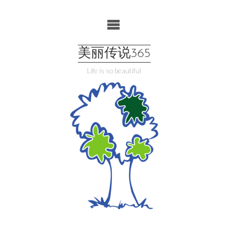
Skip
to
content
美丽传说365
Life is so beautiful