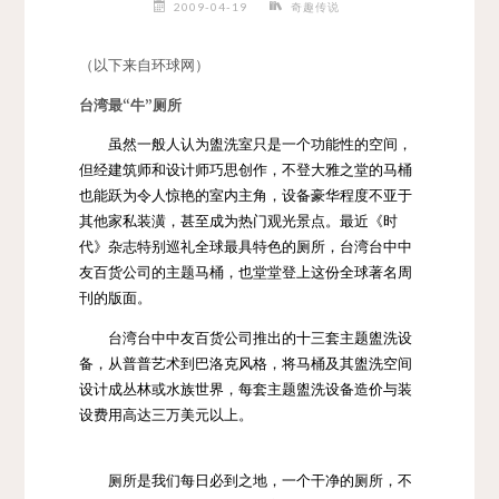
2009-04-19
奇趣传说
（以下来自环球网）
台湾最“牛”厕所
虽然一般人认为盥洗室只是一个功能性的空间，
但经建筑师和设计师巧思创作，不登大雅之堂的马桶
也能跃为令人惊艳的室内主角，设备豪华程度不亚于
其他家私装潢，甚至成为热门观光景点。最近《时
代》杂志特别巡礼全球最具特色的厕所，台湾台中中
友百货公司的主题马桶，也堂堂登上这份全球著名周
刊的版面。
台湾台中中友百货公司推出的十三套主题盥洗设
备，从普普艺术到巴洛克风格，将马桶及其盥洗空间
设计成丛林或水族世界，每套主题盥洗设备造价与装
设费用高达三万美元以上。
厕所是我们每日必到之地，一个干净的厕所，不