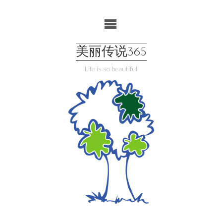
Skip
to
content
美丽传说365
Life is so beautiful