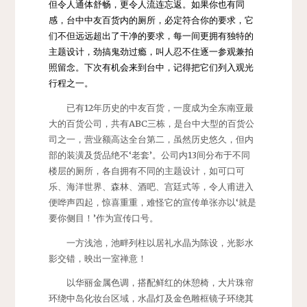
但令人通体舒畅，更令人流连忘返。如果你也有同
感，台中中友百货内的厕所，必定符合你的要求，它
们不但远远超出了干净的要求，每一间更拥有独特的
主题设计，劲搞鬼劲过瘾，叫人忍不住逐一参观兼拍
照留念。下次有机会来到台中，记得把它们列入观光
行程之一。
已有12年历史的中友百货，一度成为全东南亚最
大的百货公司，共有ABC三栋，是台中大型的百货公
司之一，营业额高达全台第二，虽然历史悠久，但内
部的装潢及货品绝不‘老套’。公司内13间分布于不同
楼层的厕所，各自拥有不同的主题设计，如可口可
乐、海洋世界、森林、酒吧、宫廷式等，令人甫进入
便哗声四起，惊喜重重，难怪它的宣传单张亦以‘就是
要你侧目！’作为宣传口号。
一方浅池，池畔列柱以居礼水晶为陈设，光影水
影交错，映出一室禅意！
以华丽金属色调，搭配鲜红的休憩椅，大片珠帘
环绕中岛化妆台区域，水晶灯及金色雕框镜子环绕其