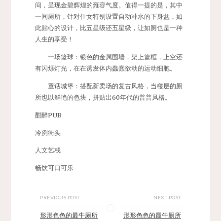
间，呈现金碧辉煌的雍容气度。值得一提的是，其中
一间厕所，针对仕女特别设置自动冲水的下身盆，如
此贴心的设计，比五星级还五星级，让如厕也是一种
人生的享受！
一场篮球：银色的金属围墙，架上篮框，上空还
有闪烁灯光，在在诱发体内蠢蠢欲动的运动细胞。
童话城堡：搭配新卖场的复古风格，当楼层的厕
所也以鲜艳的色块，拼贴出60年代的普普风格。
酣醉PUB
冷冽街头
人文艺栈
畅饮可口可乐
PREVIOUS POST
NEXT POST
形形色色的最牛厕所
形形色色的最牛厕所