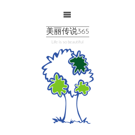
Skip
to
content
美丽传说365
Life is so beautiful