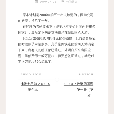
2009-04-23
诗和远方
原本计划是2006年的五一出去旅游的，因为公司
的搬家，推后了一年。
在经理的强烈要求下（即要求不要短时间内赶很多
国家），最后定下来是英法德卢森堡四国八天游。
其实定旅游路线时间什么的都很快，反而是弄签证
的时候似乎麻烦多多。几乎是到快走的前两天才确定
下来，所有人的签证都已通过。才明白原来出国旅
游，虽然费用一般万把块，但要想签证通过，就绝对
不止万把块那么简单了。
PREVIOUS POST
NEXT POST
澳洲七日游２００４
２００７欧洲四国游
——墨尔本
——第一天（英
国）