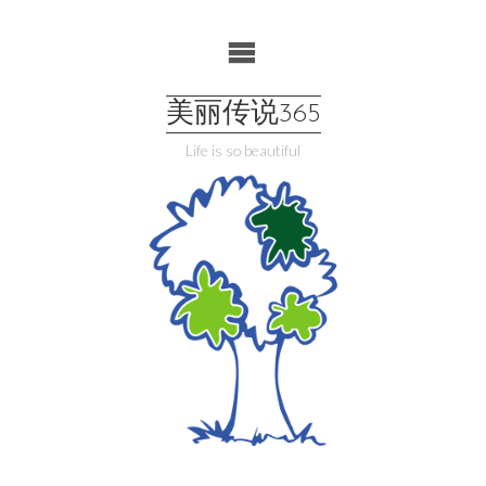
Skip
to
content
美丽传说365
Life is so beautiful