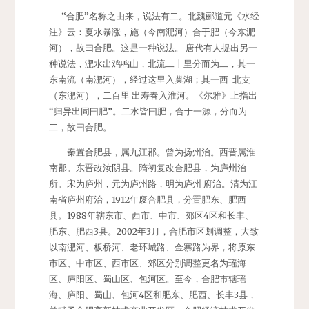
“合肥”名称之由来，说法有二。北魏郦道元《水经
注》云：夏水暴涨，施（今南淝河）合于肥（今东淝
河），故曰合肥。这是一种说法。 唐代有人提出另一
种说法，淝水出鸡鸣山，北流二十里分而为二，其一
东南流（南淝河），经过这里入巢湖；其一西 北支
（东淝河），二百里 出寿春入淮河。《尔雅》上指出
“归异出同曰肥”。二水皆曰肥，合于一源，分而为
二，故曰合肥。
秦置合肥县，属九江郡。曾为扬州治。西晋属淮
南郡。东晋改汝阴县。隋初复改合肥县，为庐州治
所。宋为庐州，元为庐州路，明为庐州 府治。清为江
南省庐州府治，1912年废合肥县，分置肥东、肥西
县。1988年辖东市、西市、中市、郊区4区和长丰、
肥东、肥西3县。2002年3月，合肥市区划调整，大致
以南淝河、板桥河、老环城路、金寨路为界，将原东
市区、中市区、西市区、郊区分别调整更名为瑶海
区、庐阳区、蜀山区、包河区。至今，合肥市辖瑶
海、庐阳、蜀山、包河4区和肥东、肥西、长丰3县，