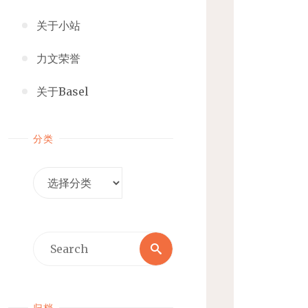
关于小站
力文荣誉
关于Basel
分类
分
类
Search
Search
for:
归档