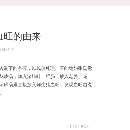
血旺的由来
美味传说
肉剩下的杂碎，以贱价处理。王的媳妇张氏觉
熬成汤，加入猪肺叶、肥肠，放入老姜、花
杂碎汤里直接放入鲜生猪血旺，发现血旺越煮
。
NEXT POST