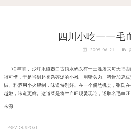
四川小吃——毛
2009-06-21
70年前， 沙坪坝磁器口古镇水码头有一王姓屠夫每天把卖
得可惜，于是当街起卖杂碎汤的小摊，用猪头肉、猪骨加豌豆
椒、料酒用小火煨制，味道特别好。在一个偶然机会，张氏在
越嫩，味道更鲜。这道菜是将生血旺现烫现吃，遂取名毛血旺
来源
PREVIOUS POST