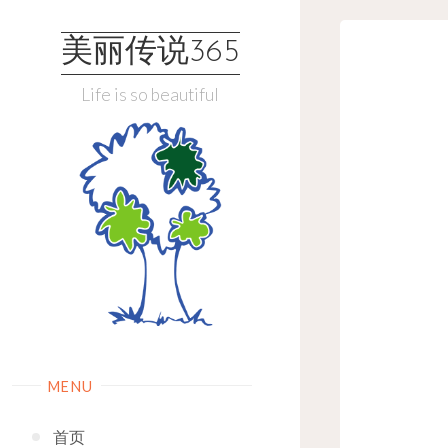
Skip
to
美丽传说365
content
Life is so beautiful
MENU
首页