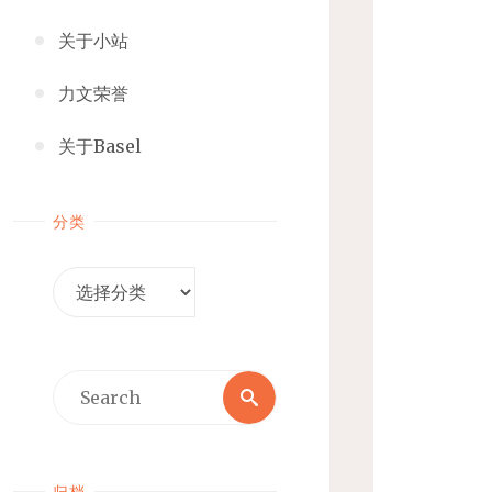
关于小站
力文荣誉
关于Basel
分类
分
类
Search
Search
for:
归档