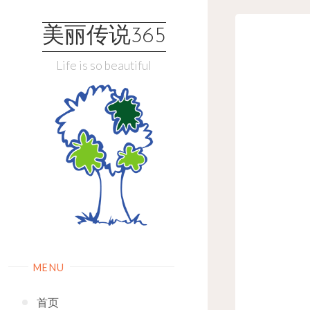
Skip
to
美丽传说365
content
Life is so beautiful
MENU
首页