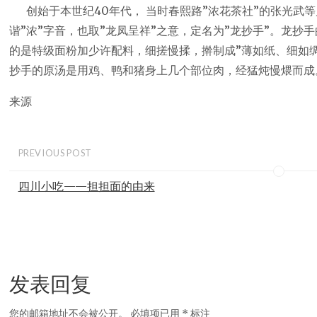
创始于本世纪40年代， 当时春熙路”浓花茶社”的张光武
谐”浓”字音，也取”龙凤呈祥”之意，定名为”龙抄手”。龙
的是特级面粉加少许配料，细搓慢揉，擀制成”薄如纸、细如
抄手的原汤是用鸡、鸭和猪身上几个部位肉，经猛炖慢煨而成
来源
PREVIOUS POST
四川小吃——担担面的由来
发表回复
您的邮箱地址不会被公开。
必填项已用
*
标注