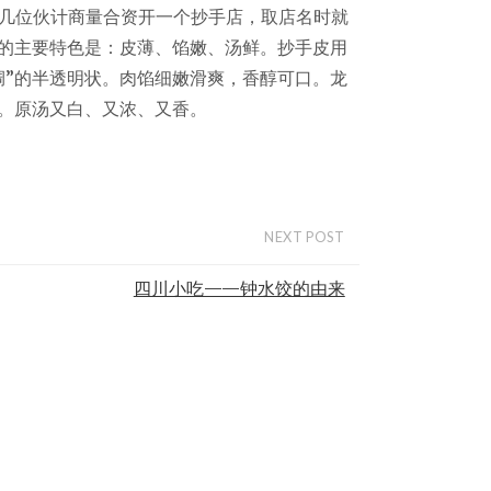
等几位伙计商量合资开一个抄手店，取店名时就
抄手的主要特色是：皮薄、馅嫩、汤鲜。抄手皮用
绸”的半透明状。肉馅细嫩滑爽，香醇可口。龙
。原汤又白、又浓、又香。
NEXT POST
四川小吃——钟水饺的由来