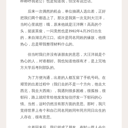
样称呼我老公）也是知道我，但没有说过话。
后来一次偶然的机会，单位抽调人选出差，正好
把我们两个都选上了。那次是我第一次见到大汪洋，
当时心里就想：哦，原来他就是汪洋啊！高高的个
头，挺拔英俊，一问竟然也是1982年4月29日出生
的，来自湖北丹江口。或许是同名同姓的缘故，他很
热心，总是帮我整理材料什么的。
但当时我们并没有谈朋友的意思，大汪洋就是个
热心的人，对谁都好。我也知道他很有才，是上完地
方大学后考到部队的。
为了方便沟通，出差的人都互留了手机号码。在
艰苦的出差过程中（我们去的不是一个方向，他去大
西北，我去大西南），我遇到很多困难，很孤独，很
郁闷，路上就经常给他发发短信抒发一下郁闷的心
情。当然，这时仍然没有那方面的意思。那时，我只
觉得世界上有个和自己同名同姓同年同月同日出生的
人存在，很有意思。
出差回来后，我们就成了朋友，有时一群人会出