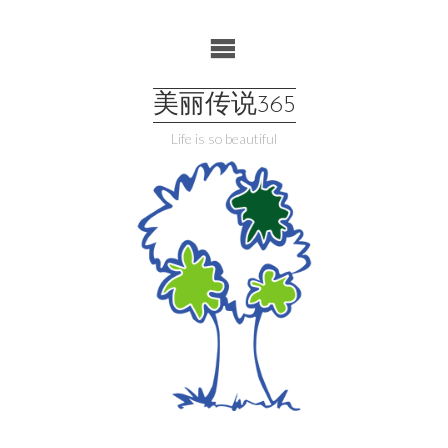
Skip
to
content
美丽传说365
Life is so beautiful