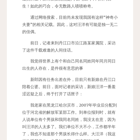
生！如此的巧合，令无数路人啧啧称奇。
通过网络搜索，目前尚未发现我国有这样“神奇小
夫妻”的相关记载。因此，这对汪洋有可能是独一无二
的佳偶。
前日，记者来到丹江口市沿江路某家属院，采访
了这件千载难逢的人间佳话。
我觉得世界上有个和自己同名同姓同年同月同日
出生的人存在，是件很有意思的事
新郎因有任务出差在外，目前只有新娘在丹江口
陪着公婆。前日，面对记者的采访，新娘汪洋一番羞
涩迟疑之后，终于打开了话匣子：
我老家在黑龙江哈尔滨市，2007年毕业后分配到
位于河北省的解放军某部工作。到单位报到时，就有
人说单位有个男孩和我同名同姓，我没太在意，因为
叫汪洋的人太多了。我们单位不大不小，工作都半年
了，我也不知道那个男孩长得什么样。大汪洋（我这