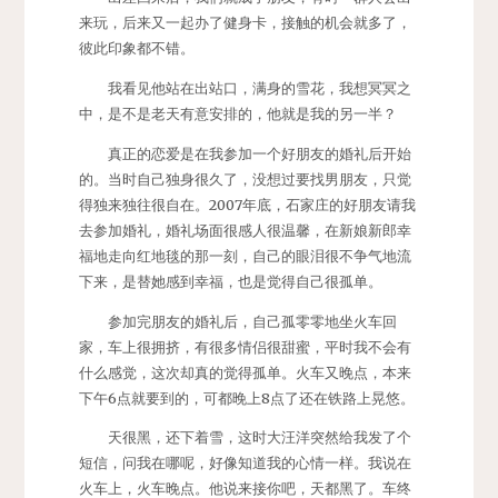
来玩，后来又一起办了健身卡，接触的机会就多了，
彼此印象都不错。
我看见他站在出站口，满身的雪花，我想冥冥之
中，是不是老天有意安排的，他就是我的另一半？
真正的恋爱是在我参加一个好朋友的婚礼后开始
的。当时自己独身很久了，没想过要找男朋友，只觉
得独来独往很自在。2007年底，石家庄的好朋友请我
去参加婚礼，婚礼场面很感人很温馨，在新娘新郎幸
福地走向红地毯的那一刻，自己的眼泪很不争气地流
下来，是替她感到幸福，也是觉得自己很孤单。
参加完朋友的婚礼后，自己孤零零地坐火车回
家，车上很拥挤，有很多情侣很甜蜜，平时我不会有
什么感觉，这次却真的觉得孤单。火车又晚点，本来
下午6点就要到的，可都晚上8点了还在铁路上晃悠。
天很黑，还下着雪，这时大汪洋突然给我发了个
短信，问我在哪呢，好像知道我的心情一样。我说在
火车上，火车晚点。他说来接你吧，天都黑了。车终