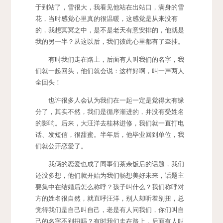
于到站了，雪很大，我看见他站在出站口，满身的雪
花，当时感觉心里真的很温暖，这感觉是从来没有
的，我想冥冥之中，是不是老天有意安排的，他就是
我的另一半？从这以后，我们彼此心里都有了牵挂。
有时我们走在路上，后面有人叫我们的名字，我
们就一起回头，他们就会说：这样好啊，叫一声两人
全回头！
也许很多人会认为我们在一起一定是觉得太有缘
分了，其实不然，我们是循序渐进的，并没有受姓名
的影响。后来，大汪洋去桂林进修，我们就一直打电
话、发短信，很甜蜜。半年后，他毕业回到单位，我
们就公开恋爱了。
我俩的恋爱也成了同事们茶余饭后的话题，我们
还没多想，他们就开始为我们畅想美好未来，话题主
要集中在结婚后怎么称呼？孩子叫什么？我们称呼对
方的姓名很自然，就直呼汪洋，别人却听着别扭，总
觉得我们是自己叫自己，老是有人问我们，你们叫自
己的名字不别扭吗？有时我们走在路上，后面有人叫