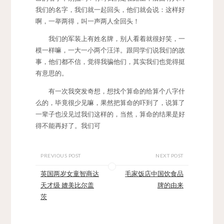
我们的名字，我们就一起回头，他们就会说：这样好
啊，一举两得，叫一声两人全回头！
我们的军装上有姓名牌，别人看着就很好笑，一
模一样嘛，一大一小两个汪洋。跟同学们说我们的故
事，他们都不信，觉得我骗他们，其实我们也觉得挺
有意思的。
有一次我突发奇想，想找个算命的给算个八字什
么的，毕竟很少见嘛，果然把算命的吓到了，说算了
一辈子也没见过我们这样的，当然，算命的结果是好
得不能再好了。我们可
PREVIOUS POST
NEXT POST
英国两岁女童智商达
毛家饭店中国饮食品
天才级 媲美比尔盖
牌的由来
茨