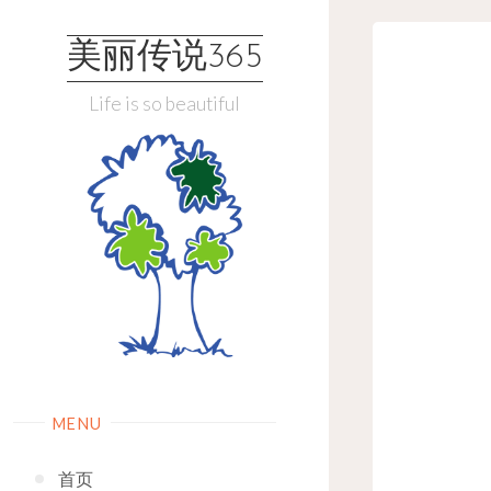
Skip
to
美丽传说365
content
Life is so beautiful
MENU
首页