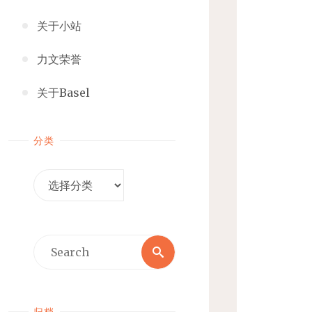
关于小站
力文荣誉
关于Basel
分类
分
类
Search
Search
for:
归档