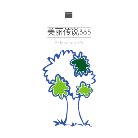
Skip
to
content
美丽传说365
Life is so beautiful