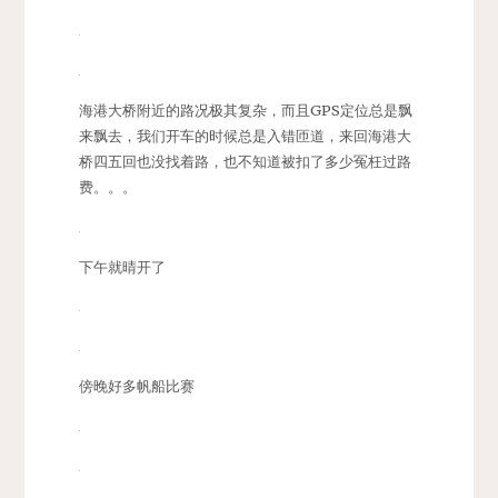
海港大桥附近的路况极其复杂，而且GPS定位总是飘
来飘去，我们开车的时候总是入错匝道，来回海港大
桥四五回也没找着路，也不知道被扣了多少冤枉过路
费。。。
下午就晴开了
傍晚好多帆船比赛