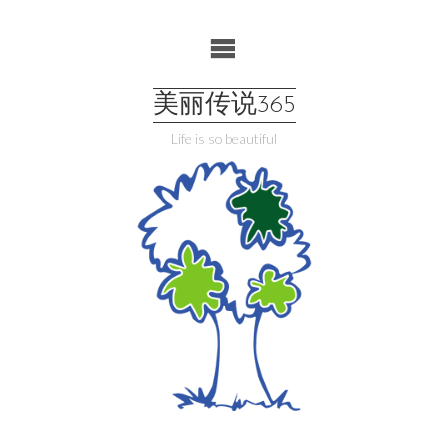
Skip
to
content
美丽传说365
Life is so beautiful