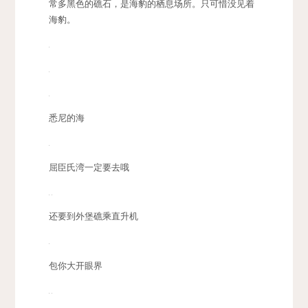
常多黑色的礁石，是海豹的栖息场所。只可惜没见着
海豹。
悉尼的海
屈臣氏湾一定要去哦
还要到外堡礁乘直升机
包你大开眼界