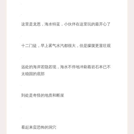
这里是龙恩，海水特蓝，小伙伴在这里玩的最开心了
十二门徒，早上雾气水汽都很大，但是朦胧更显壮观
远处的海岸若隐若现，海水不停地冲刷着岩石本已不
太稳固的底部
到处是奇怪的地质和断崖
看起来蛮恐怖的洞穴