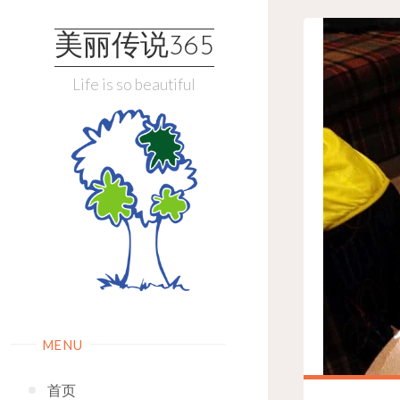
Skip
to
美丽传说365
content
Life is so beautiful
MENU
首页