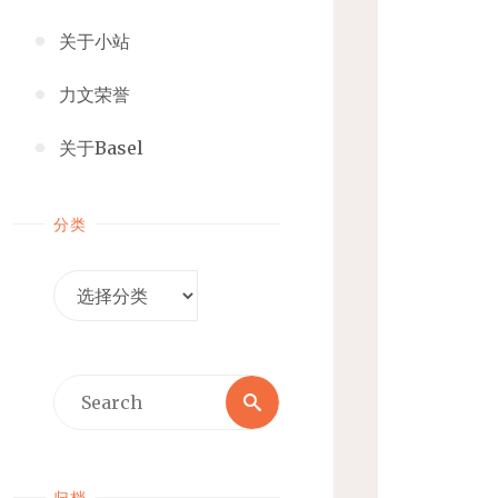
关于小站
力文荣誉
关于Basel
分类
分
类
Search
Search
for:
归档