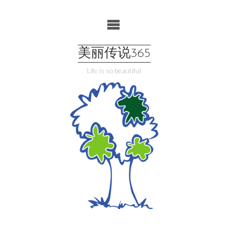
Skip
to
content
美丽传说365
Life is so beautiful