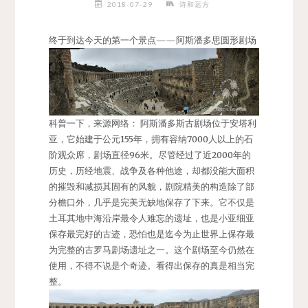
2018-07-29
诗和远方
终于到达今天的第一个景点——阿斯潘多思圆形剧场
科普一下，来源网络： 阿斯潘多斯古剧场位于安塔利
亚，它始建于公元155年，拥有容纳7000人以上的石
阶观众席，剧场直径96米。尽管经过了近2000年的
历史，历经地震、战争及各种他途，却都没能大面积
的摧毁和减损其固有的风貌，剧院精美的构造除了部
分檐口外，几乎是完美无缺地保存了下来。它不仅是
土耳其地中海沿岸最令人难忘的遗址，也是小亚细亚
保存最完好的古迹，恐怕也是迄今为止世界上保存最
为完整的古罗马剧场遗址之一。这个剧场至今仍然在
使用，不得不说是个奇迹。看得出保存的真是相当完
整。