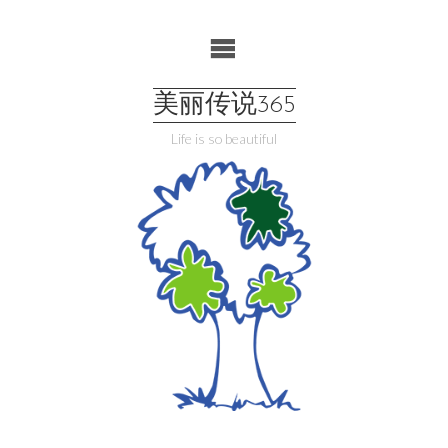
Skip
to
content
美丽传说365
Life is so beautiful