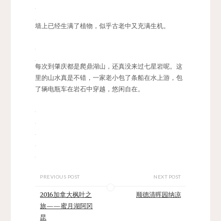
墙上已经生满了植物，似乎古老中又充满生机。
每次到肇庆都是爬鼎湖山，还真没来过七星岩呢。这
里的山水真是不错，一家老小包了条船在水上游，包
了辆电瓶车在岩石中穿越，悠闲自在。
PREVIOUS POST
NEXT POST
2016加拿大枫叶之
顺德清晖园纳凉
旅——蜜月湖阿冈
昆