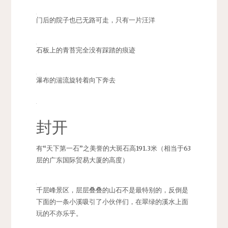
门后的院子也已无路可走，只有一片汪洋
石板上的青苔完全没有踩踏的痕迹
瀑布的湍流旋转着向下奔去
封开
有“天下第一石”之美誉的大斑石高191.3米（相当于63
层的广东国际贸易大厦的高度）
千层峰景区，层层叠叠的山石不是最特别的，反倒是
下面的一条小溪吸引了小伙伴们，在翠绿的溪水上面
玩的不亦乐乎。