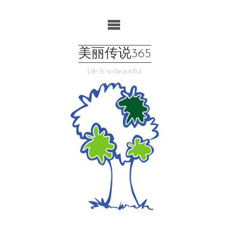
Skip
to
content
美丽传说365
Life is so beautiful