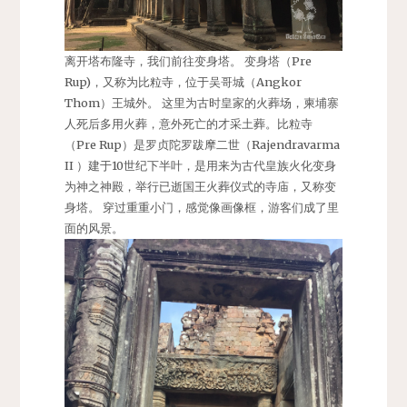
离开塔布隆寺，我们前往变身塔。 变身塔（Pre
Rup)，又称为比粒寺，位于吴哥城（Angkor
Thom）王城外。 这里为古时皇家的火葬场，柬埔寨
人死后多用火葬，意外死亡的才采土葬。比粒寺
（Pre Rup）是罗贞陀罗跋摩二世（Rajendravarma
II ）建于10世纪下半叶，是用来为古代皇族火化变身
为神之神殿，举行已逝国王火葬仪式的寺庙，又称变
身塔。 穿过重重小门，感觉像画像框，游客们成了里
面的风景。