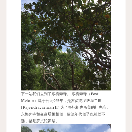
下一站我们去到了东梅奔寺。 东梅奔寺（East
Mebon）建于公元953年，是罗贞陀罗跋摩二世
(Rajendravarman II) 为了祭祀祖先所盖的祖先庙。
东梅奔寺和变身塔极相似，建筑年代似乎也相差不
远，都是罗贞陀罗跋。