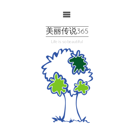
Skip
to
content
美丽传说365
Life is so beautiful