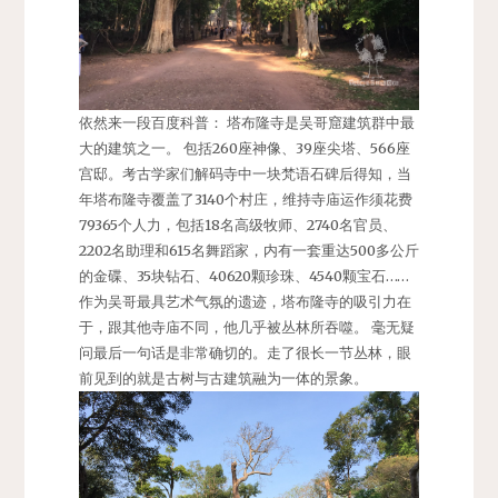
依然来一段百度科普： 塔布隆寺是吴哥窟建筑群中最
大的建筑之一。 包括260座神像、39座尖塔、566座
宫邸。考古学家们解码寺中一块梵语石碑后得知，当
年塔布隆寺覆盖了3140个村庄，维持寺庙运作须花费
79365个人力，包括18名高级牧师、2740名官员、
2202名助理和615名舞蹈家，内有一套重达500多公斤
的金碟、35块钻石、40620颗珍珠、4540颗宝石……
作为吴哥最具艺术气氛的遗迹，塔布隆寺的吸引力在
于，跟其他寺庙不同，他几乎被丛林所吞噬。 毫无疑
问最后一句话是非常确切的。走了很长一节丛林，眼
前见到的就是古树与古建筑融为一体的景象。