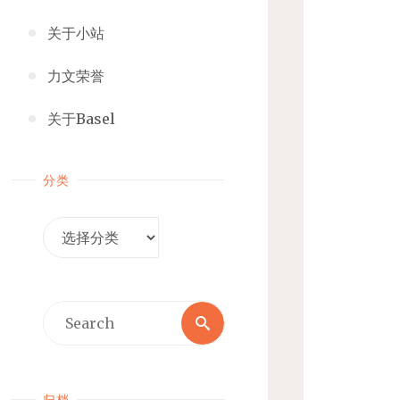
关于小站
力文荣誉
关于Basel
分类
分
类
Search
Search
for:
归档