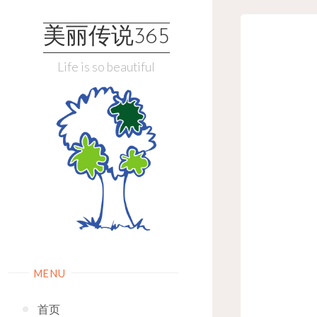
Skip
to
美丽传说365
content
Life is so beautiful
MENU
首页