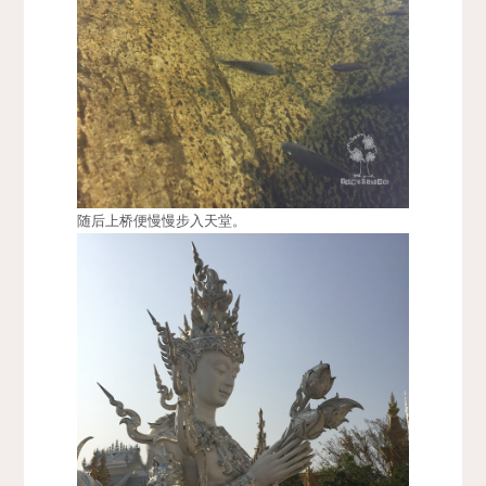
随后上桥便慢慢步入天堂。