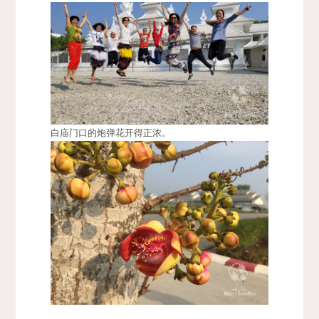
白庙门口的炮弹花开得正浓。