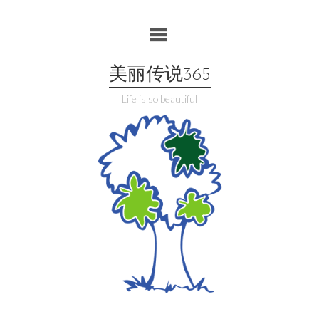
Skip
to
content
美丽传说365
Life is so beautiful