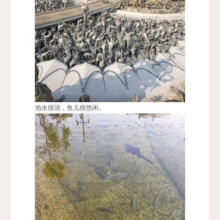
池水很清，鱼儿很悠闲。