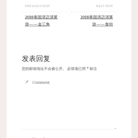
PREVIOUS POST
NEXT POST
2018泰国清迈清莱
2018泰国清迈清莱
游——金三角
游——食街
发表回复
您的邮箱地址不会被公开。
必填项已用
*
标注