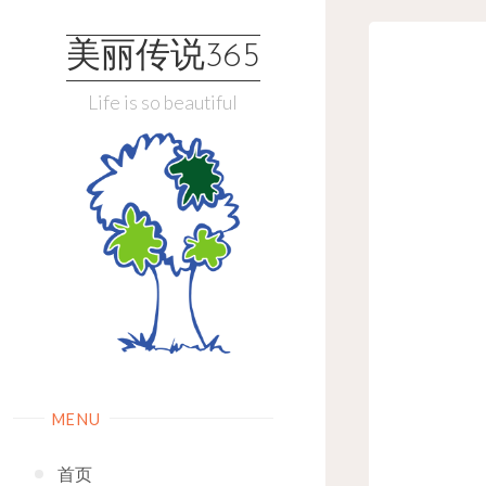
Skip
to
美丽传说365
content
Life is so beautiful
MENU
首页