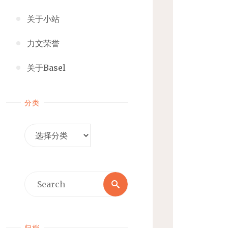
关于小站
力文荣誉
关于Basel
分类
分
类
Search
Search
for:
归档