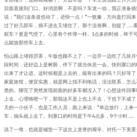
后面直接到门口。好消息啊，不是吗？车龙一动，我正准备插
说：“我们这条道也动了，还快一点！”一犹豫，方向盘打回来
过了好几部车，插不进去又堵住了。那个沮丧啊，别提了……
权车？更是气愤了。心里有个炸弹一样。1点多的时候，终于
么能放那些车上去。
怕山路上堵得厉害，午饭也顾不上了，一边开一边吃了几块月
段时间，还好边上是树荫，停下了就当休息一会。快到寨口的
出来了才让进。这时候都是上去的，能有出来的吗？只好等了
家庭旅馆，便宜实惠，就是网上找不到电话，没法联系，怎么
类的。聊完了突然发现前面的好多车都没人了！心想这咋回事
上去。心理咯噔一下，那我这不是上也上不去，下也下不成了
天的一小伙子，也是工作人员，跑上来说：“单边放行，上来
车，抽头就上去了。到寨口的时间是下午4点多，9个小时……
说了一堆，也就是铺垫一下这次上龙脊的艰辛。衬托一下美景