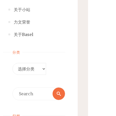
关于小站
力文荣誉
关于Basel
分类
分
类
Search
Search
for:
归档