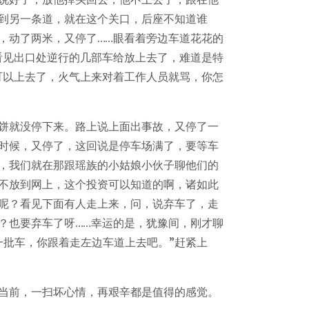
到另一条道，就在这个关口，后座不知道谁
，动了两米，又停了……眼看着旁边车道花花的
看见出口处逆行的几部车给放上去了，难道是特
可以上去了，火气上来对着工作人员就骂，你怎
饼就没停下来。路上说上面出事故，又停了一
时候，又停了，这回说是停车场满了，要等车
，我们就在那跟瑶族的小姑娘小伙子聊他们的
不放到网上，这个投资可以知道的啊，诸如此
呢？看见下面有人走上来，问，说弃车了，走
？也要弃车了呀……幸运的是，犹豫间，刚才聊
一批车，你跟着走左边车道上去吧。”赶紧上
当前，一扫坏心情，再艰辛都是值得的感觉。