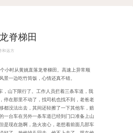
龙脊梯田
诗和远方
4个小时从黄姚直落龙脊梯田。高速上异常顺
风景一边吃竹筒饭，心情还真不错。
堵车，山下限行了。工作人员拦着三条车道，我
，停在那里不动了，找司机也找不到，老爸老
移都没法出去，其间还轻擦了一下其他车，赔
的一台车在另外一条车道已经到门口准备上山
但是现在急啊，急火攻心，老想着前面几部车
说好了，放他掉头回去，他不上去了，跟在他