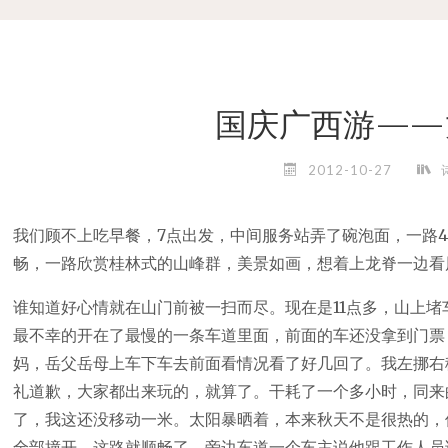
国庆广西游——
2012-10-27
我们顾不上吃早餐，7点出发，中间服务站弄了碗泡面，一路
畅，一路欣赏桂林式的山峰群，美景如画，想着上龙脊一边看
谁知道好心情就在山门前被一扫而尽。现在是11点多，山上
最不幸的开在了最慢的一条车道里面，前面的车还没拿到门票
妈，岳父岳母上车下车去前面看情况看了好几回了。我左挪右
礼道歉，大家都出来玩的，就算了。干耗了一个多小时，同来
了，我这还没移动一米。太阳暴晒着，本来秋天不是很热的，
全部撞开，这路就顺畅了。旁边车道一个车主说他跟工作人员