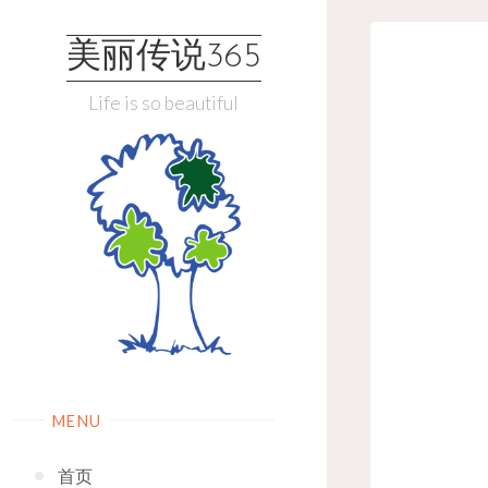
Skip
to
美丽传说365
content
Life is so beautiful
MENU
首页