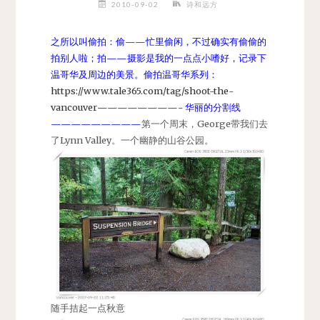
2010-09-02
诗和远方
之所以叫偷拍：偷——忙里偷闲，不过确实有偷偷的
拍别人啦；拍——摄影是我的一点点小嗜好，记录下
温哥华及周边的美景。
偷拍温哥华系列：
https://www.tale365.com/tag/shoot-the-
vancouver
————————- 华丽的分割线
—————————
第一个周末，George带我们去
了Lynn Valley。一个幽静的山谷公园。
随手拮起一点秋意