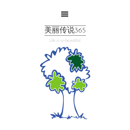
Skip
to
content
美丽传说365
Life is so beautiful