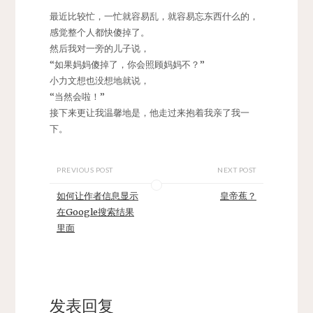
最近比较忙，一忙就容易乱，就容易忘东西什么的，
感觉整个人都快傻掉了。
然后我对一旁的儿子说，
“如果妈妈傻掉了，你会照顾妈妈不？”
小力文想也没想地就说，
“当然会啦！”
接下来更让我温馨地是，他走过来抱着我亲了我一
下。
PREVIOUS POST
NEXT POST
如何让作者信息显示
皇帝蕉？
在Google搜索结果
里面
发表回复