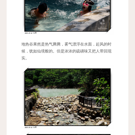
地热谷果然是热气腾腾，雾气漂浮在水面，起风的时
候，犹如仙境般的。但是浓浓的硫磺味又把人带回现
实。