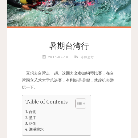
暑期台湾行
2016-09-10
诗和远方
一直想去台湾走一趟。这回力文参加钢琴比赛，在台
湾国立艺术大学总决赛，有刚好是暑假，就趁机去游
玩一下。
Table of Contents
台北
垦丁
花莲
溯溪跳水