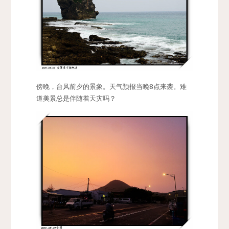
傍晚，台风前夕的景象。天气预报当晚8点来袭。难
道美景总是伴随着天灾吗？