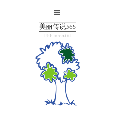
Skip
to
content
美丽传说365
Life is so beautiful