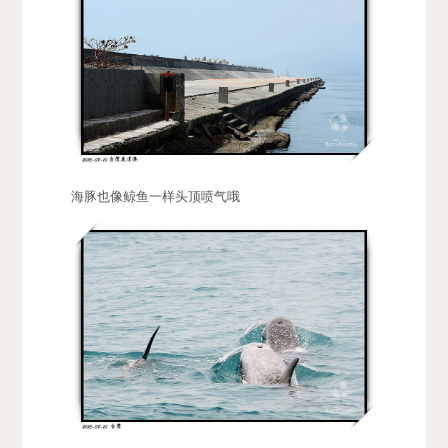
海豚也像鲸鱼一样头顶喷气哦