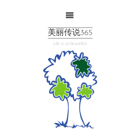
Skip
to
content
美丽传说365
Life is so beautiful