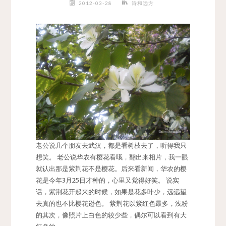
2012-03-28
诗和远方
老公说几个朋友去武汉，都是看树枝去了，听得我只
想笑。 老公说华农有樱花看哦，翻出来相片，我一眼
就认出那是紫荆花不是樱花。后来看新闻，华农的樱
花是今年3月25日才种的，心里又觉得好笑。 说实
话，紫荆花开起来的时候，如果是花多叶少，远远望
去真的也不比樱花逊色。 紫荆花以紫红色最多，浅粉
的其次，像照片上白色的较少些，偶尔可以看到有大