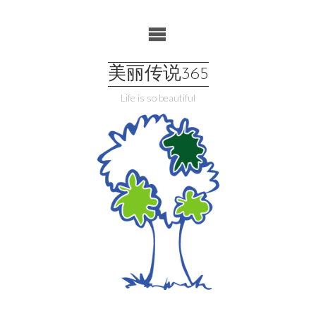
Skip
to
content
美丽传说365
Life is so beautiful