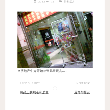
2012-04-16
诗和远方
当房地产中介开始兼营儿童玩具……
PREVIOUS POST
NEXT POST
炖品王的炖汤和质量
蛋青与蛋蓝