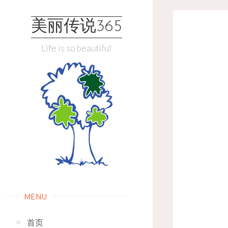
Skip
to
美丽传说365
content
Life is so beautiful
MENU
首页