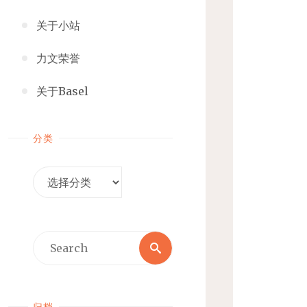
关于小站
力文荣誉
关于Basel
分类
分
类
Search
Search
for:
归档