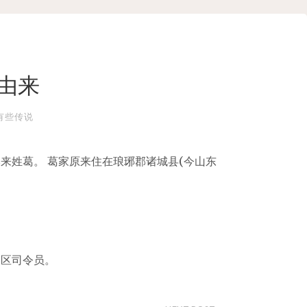
由来
有些传说
来姓葛。 葛家原来住在琅琊郡诸城县(今山东
备区司令员。