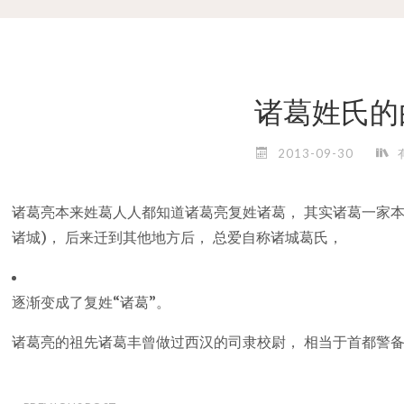
诸葛姓氏的
2013-09-30
诸葛亮本来姓葛人人都知道诸葛亮复姓诸葛， 其实诸葛一家本
诸城)， 后来迁到其他地方后， 总爱自称诸城葛氏，
逐渐变成了复姓“诸葛”。
诸葛亮的祖先诸葛丰曾做过西汉的司隶校尉， 相当于首都警