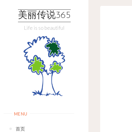
Skip
to
美丽传说365
content
Life is so beautiful
MENU
首页