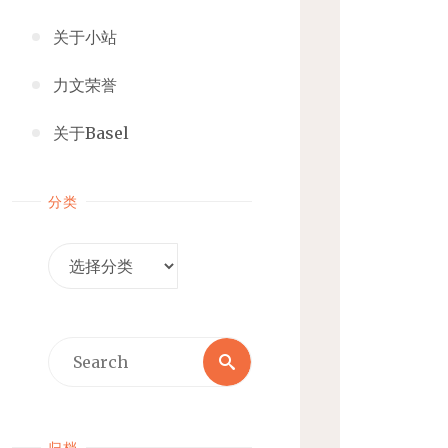
关于小站
力文荣誉
关于Basel
分类
分
类
Search
Search
for:
归档