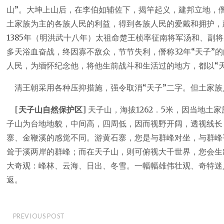
山”。大坤上山后，在李伯如辅佐下，揭竿起义，建邦立地，僭
土家族为主的各族人民的利益，得到各族人民的爱戴和拥护，
1385年（明洪武十八年）太祖命楚王桢率征南将军汤和、副
多天浴血奋战，终因寡不敌众，节节失利，僭称32年“天子”
人民，为缅怀纪念他，将他生前战斗和生活过的地方，都以“天
清王朝采用各种压抑措施，强令取消“天子”二字。但土家族
[
天子山自然保护区
] 天子山，海拔1262．5米，因当地
子山为台地地貌，中间高，四周低，因而视野开阔，透视线长
寨、金鞭溪的感觉不同。游黄石寨，您是与群峰对坐，与群峰
耸于溪两岸的群峰；而在天子山，则可俯视大千世界，您会生
大奇观：峰林、云海、日出、冬雪。一幅幅雄伟壮观、奇特迷
返。
PREVIOUS POST