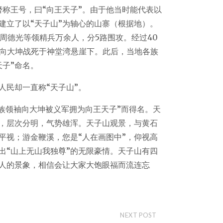
称王号，曰“向王天子”。由于他当时能代表以
建立了以“天子山”为轴心的山寨（根据地）。
将周德光等领精兵万余人，分5路围攻。经过40
的向大坤战死于神堂湾悬崖下。此后，当地各族
子”命名。
人民却一直称“天子山”。
土家族领袖向大坤被义军拥为向王天子”而得名。天
，层次分明，气势雄浑。天子山观景，与黄石
平视；游金鞭溪，您是“人在画图中”，仰视高
出“山上无山我独尊”的无限豪情。天子山有四
人的景象，相信会让大家大饱眼福而流连忘
NEXT POST