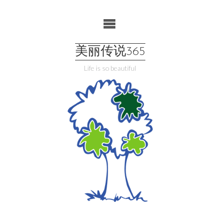
Skip
to
content
美丽传说365
Life is so beautiful