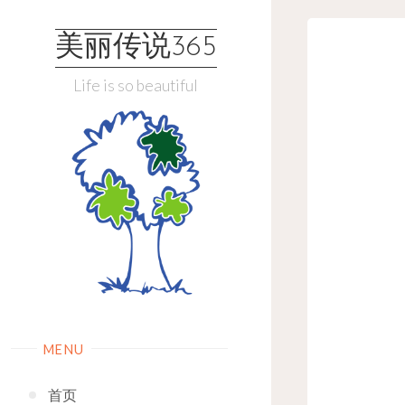
Skip
to
美丽传说365
content
Life is so beautiful
MENU
首页