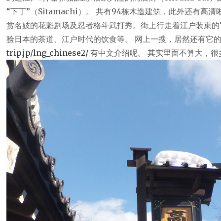
“下丁”（Sitamachi）。 共有94栋木造建筑，此外还
赏名妓的花魁剧场及忍者格斗武打秀。街上行走着江户装束的
验日本的茶道、江户时代的饮食等。 网上一搜，居然还有它
trip.jp/lng_chinese2/
有中文介绍呢。 其实里面不算大，很