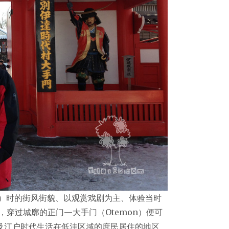
64）时的街风街貌、以观赏戏剧为主、体验当时
穿过城廓的正门—大手门（Otemon）便可
i）及江户时代生活在低洼区域的庶民居住的地区