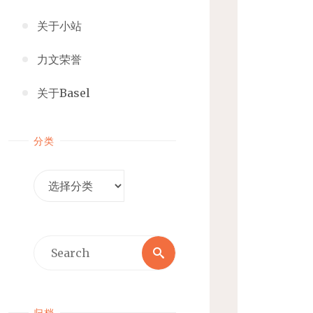
关于小站
力文荣誉
关于Basel
分类
分
类
Search
Search
for:
归档