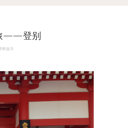
之旅——登别
诗和远方