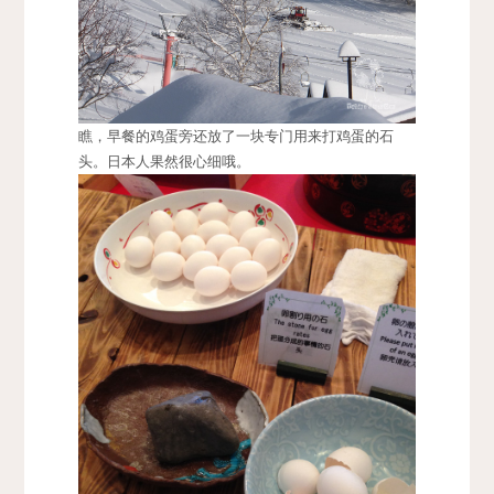
瞧，早餐的鸡蛋旁还放了一块专门用来打鸡蛋的石
头。日本人果然很心细哦。