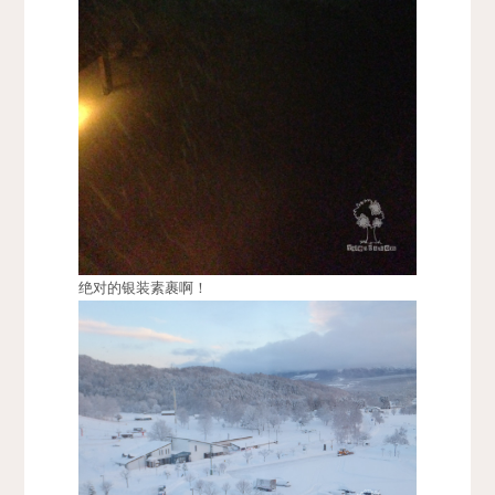
绝对的银装素裹啊！