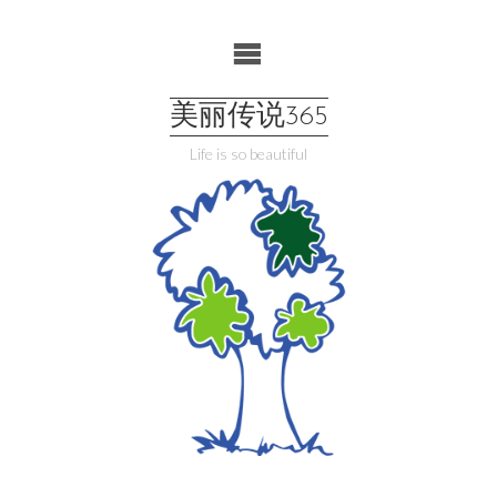
Skip
to
content
美丽传说365
Life is so beautiful