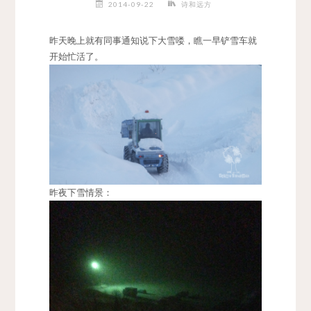
2014-09-22
诗和远方
昨天晚上就有同事通知说下大雪喽，瞧一早铲雪车就
开始忙活了。
昨夜下雪情景：