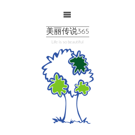
Skip
to
content
美丽传说365
Life is so beautiful