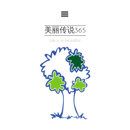
Skip
to
content
美丽传说365
Life is so beautiful