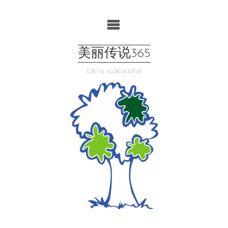
Skip
to
content
美丽传说365
Life is so beautiful