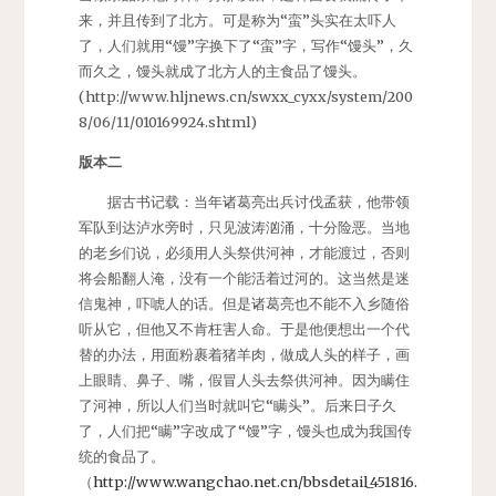
来，并且传到了北方。可是称为“蛮”头实在太吓人
了，人们就用“馒”字换下了“蛮”字，写作“馒头”，久
而久之，馒头就成了北方人的主食品了馒头。
(http://www.hljnews.cn/swxx_cyxx/system/200
8/06/11/010169924.shtml)
版本二
据古书记载：当年诸葛亮出兵讨伐孟获，他带领
军队到达泸水旁时，只见波涛汹涌，十分险恶。当地
的老乡们说，必须用人头祭供河神，才能渡过，否则
将会船翻人淹，没有一个能活着过河的。这当然是迷
信鬼神，吓唬人的话。但是诸葛亮也不能不入乡随俗
听从它，但他又不肯枉害人命。于是他便想出一个代
替的办法，用面粉裹着猪羊肉，做成人头的样子，画
上眼睛、鼻子、嘴，假冒人头去祭供河神。因为瞒住
了河神，所以人们当时就叫它“瞒头”。后来日子久
了，人们把“瞒”字改成了“馒”字，馒头也成为我国传
统的食品了。
（
http://www.wangchao.net.cn/bbsdetail_451816.