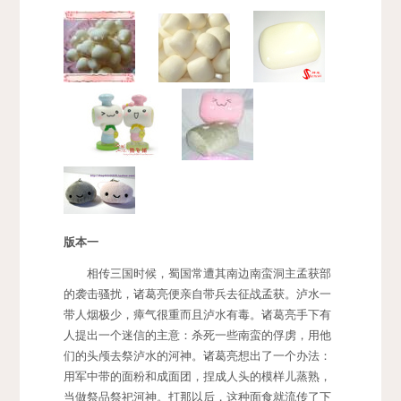
版本一
相传三国时候，蜀国常遭其南边南蛮洞主孟获部
的袭击骚扰，诸葛亮便亲自带兵去征战孟获。泸水一
带人烟极少，瘴气很重而且泸水有毒。诸葛亮手下有
人提出一个迷信的主意：杀死一些南蛮的俘虏，用他
们的头颅去祭泸水的河神。诸葛亮想出了一个办法：
用军中带的面粉和成面团，捏成人头的模样儿蒸熟，
当做祭品祭祀河神。打那以后，这种面食就流传了下